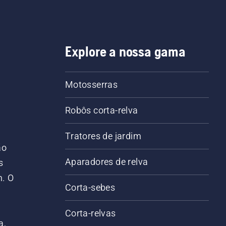
Explore a nossa gama
Motosserras
Robôs corta-relva
Tratores de jardim
ão
Aparadores de relva
s
m. O
Corta-sebes
Corta-relvas
a,