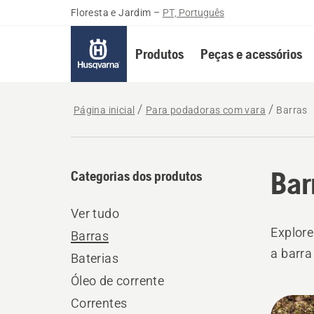
Floresta e Jardim
–
PT, Português
Produtos
Peças e acessórios
Página inicial
Para podadoras com vara
Barras
Bar
Categorias dos produtos
Ver tudo
Explore
Barras
a barra
Baterias
Óleo de corrente
Todo
Correntes