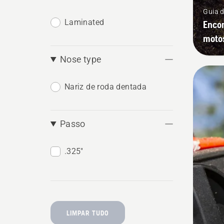
Guia d
Laminated
Encon
moto
Nose type
Nariz de roda dentada
Passo
.325"
LIMPAR TUDO