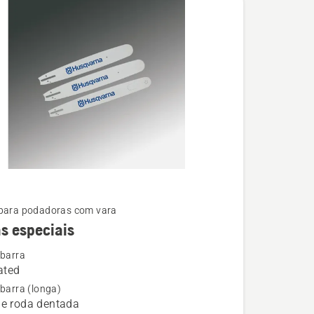
para podadoras com vara
s especiais
 barra
ated
 barra (longa)
s
de roda dentada