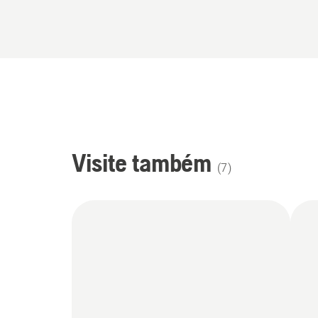
Visite também
(
7
)