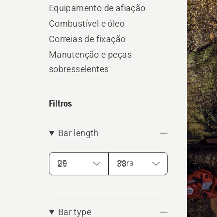
os
Equipamento de afiação
produ
Combustível e óleo
Correias de fixação
Manutenção e peças
sobresselentes
Filtros
Bar length
De
Para
Bar type