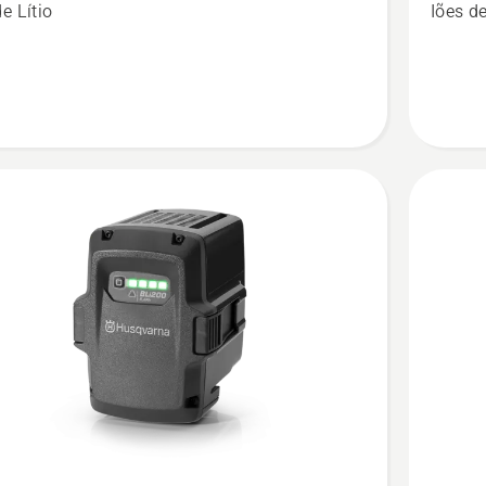
 HUSQVARNA
BLi300
e Lítio
Iões de