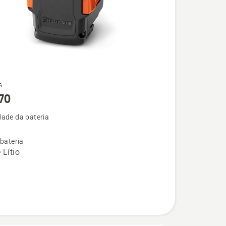
s
70
ade da bateria
 bateria
 Lítio