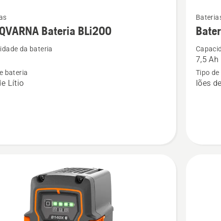
Ver
as
Bateria
mais
QVARNA Bateria BLi200
Bate
s
detalhes
idade da bateria
Capacid
sobre
7,5 Ah
ARNA
Bateria
e bateria
Tipo de
HUSQV
e Lítio
Iões de
BLi30