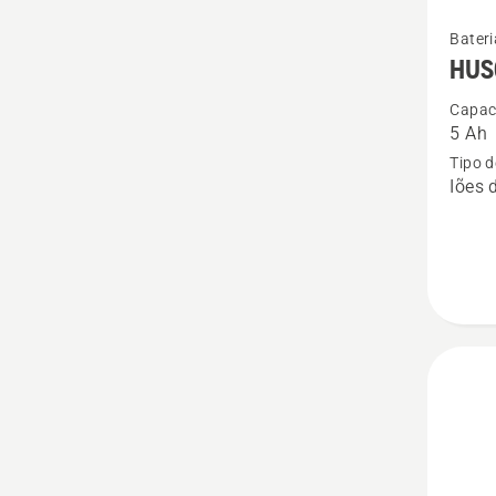
Ver
Bateri
mais
HUS
detalhe
Capac
sobre
5 Ah
HUSQV
Tipo d
Bateria
Iões d
BLi200