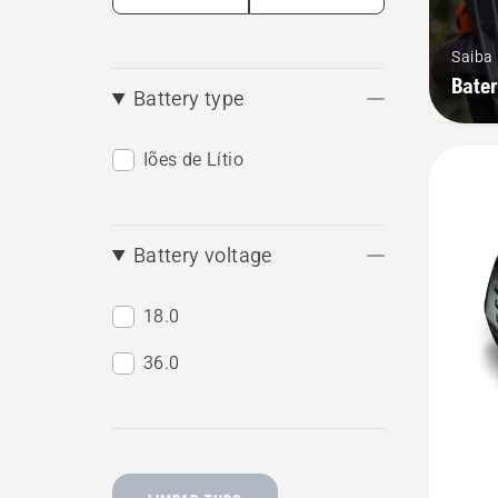
Saiba
Bater
Battery type
Iões de Lítio
Battery voltage
18.0
36.0
Ver