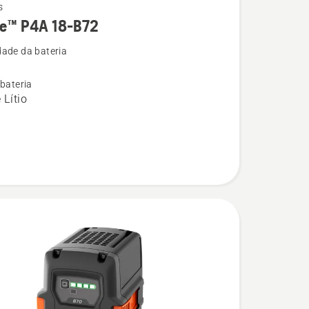
s
re™ P4A 18-B72
ade da bateria
 bateria
 Lítio