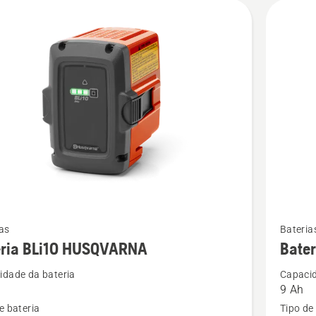
Ver
as
Bateria
mais
eria BLi10 HUSQVARNA
Bater
s
detalhes
idade da bateria
Capacid
sobre
9 Ah
Bateria
e bateria
Tipo de