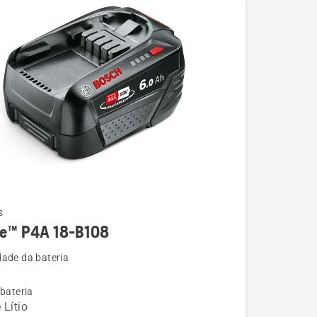
s
re™ P4A 18-B108
ade da bateria
 bateria
 Lítio