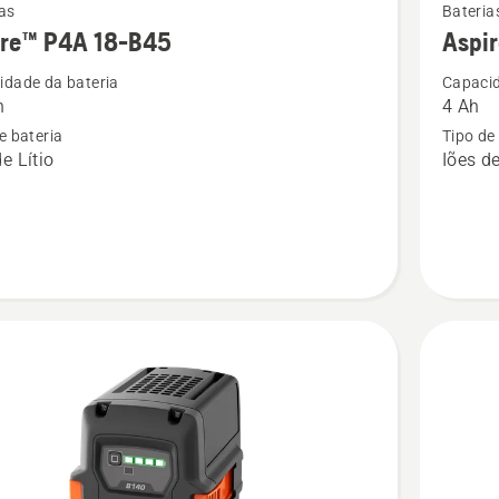
as
Bateria
mais
ire™ P4A 18-B45
Aspi
s
detalhes
idade da bateria
Capacid
sobre
h
4 Ah
™
Aspire™
e bateria
Tipo de
P4A
e Lítio
Iões de
18-
B72