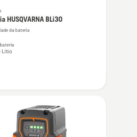
s
ria HUSQVARNA BLi30
ade da bateria
 bateria
ARNA
 Lítio