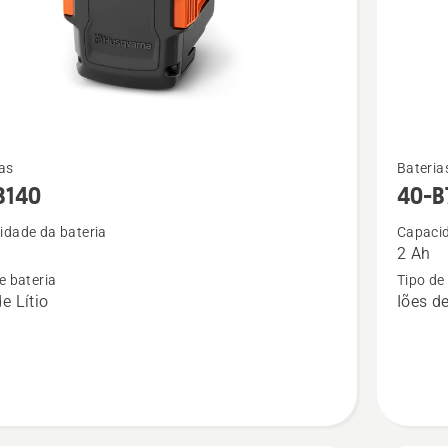
Ver
as
Bateria
mais
B140
40-B
s
detalhes
idade da bateria
Capacid
sobre
2 Ah
40-
e bateria
Tipo de
B70
e Lítio
Iões de