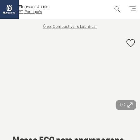
Floresta e Jardim
PT, Português
Óleo, Combustível & Lubrificar
1/2
Massa ECO para engrenagens