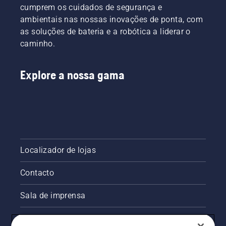
nossos
Isto
neste
cumprem os cuidados de segurança e
utilizadores
prolonga
vídeo.
ambientais nas nossas inovações de ponta, com
mais
a vida
exigentes.
as soluções de bateria e a robótica a liderar o
útil da
barra e
caminho.
da
corrente.
Siga as
Explore a nossa gama
instruções
deste
breve
vídeo
para
saber
como
Localizador de lojas
verificar
se o
Contacto
sistema
de
lubrificação
Sala de imprensa
da
corrente
Informações legais sobre o produto
da