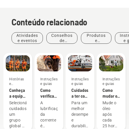
Conteúdo relacionado
Atividades
Conselhos
Produtos
Inst
e eventos
de
e
e 
compras
inovações
Histórias
Instruções
Instruções
Instruções
e
e guias
e guias
e guias
inspiração
Conheça
Como
Cuidados
Como
a equipa
verificar
a ter com
mudar o
H da
se a
o seu
óleo do
Selecionámos
A
Para um
Mude o
Husqvarna
lubrificação
equipamento
corta-
cuidadosamente
lubrificação
melhor
óleo
– os
da
de corte
relva
um
da
desempenho
após
nossos
corrente
Husqvarna
grupo
corrente
e
cada
utilizadores
funciona
global de
é
durabilidade
25 horas