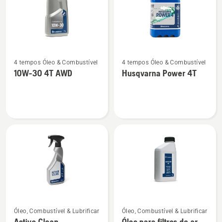
Ver
Ver
4 tempos Óleo & Combustível
4 tempos Óleo & Combustível
mais
mais
10W-30 4T AWD
Husqvarna Power 4T
detalhes
detalhes
sobre
sobre
10W-
Husqvarna
30
Power
4T
4T
AWD
Ver
Ver
Óleo, Combustível & Lubrificar
Óleo, Combustível & Lubrificar
mais
mais
Active Clean
Óleo para filtros de ar