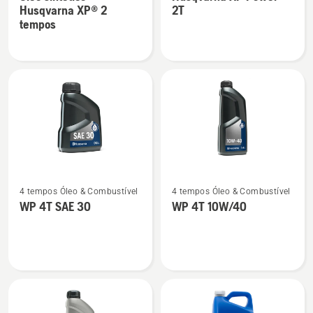
detalhes
detalhes
Husqvarna XP® 2
2T
sobre
sobre
tempos
Óleo
Husqvarna
sintético
XP
Husqvarna
Power
XP®
2T
2
tempos
Ver
Ver
4 tempos Óleo & Combustível
4 tempos Óleo & Combustível
mais
mais
WP 4T SAE 30
WP 4T 10W/40
detalhes
detalhes
sobre
sobre
WP 4T
WP 4T
SAE 30
10W/40