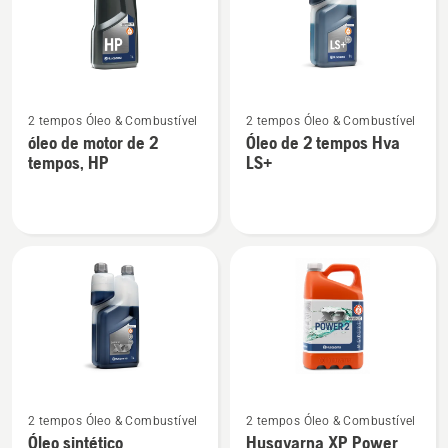
produtos
Ver
Ver
2 tempos Óleo & Combustível
2 tempos Óleo & Combustível
mais
mais
óleo de motor de 2
Óleo de 2 tempos Hva
detalhes
detalhes
tempos, HP
LS+
sobre
sobre
óleo
Óleo
de
de
motor
2
de
tempos
2
Hva
tempos,
LS+
HP
Ver
Ver
2 tempos Óleo & Combustível
2 tempos Óleo & Combustível
mais
mais
Óleo sintético
Husqvarna XP Power