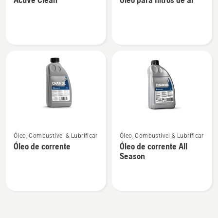
detalhes
detalhes
sobre
sobre
Active
Óleo
Clean
para
filtros
de
ar
Ver
Ver
Óleo, Combustível & Lubrificar
Óleo, Combustível & Lubrificar
mais
mais
Óleo de corrente
Óleo de corrente All
detalhes
detalhes
Season
sobre
sobre
Óleo
Óleo
de
de
corrente
corrente
All