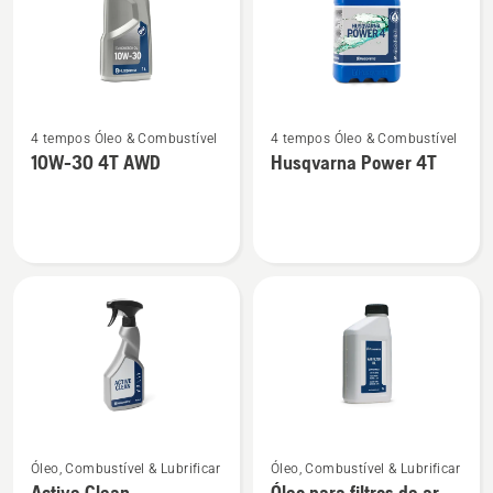
Ver
Ver
4 tempos Óleo & Combustível
4 tempos Óleo & Combustível
mais
mais
10W-30 4T AWD
Husqvarna Power 4T
detalhes
detalhes
sobre
sobre
10W-
Husqvarna
30
Power
4T
4T
AWD
Ver
Ver
Óleo, Combustível & Lubrificar
Óleo, Combustível & Lubrificar
mais
mais
Active Clean
Óleo para filtros de ar