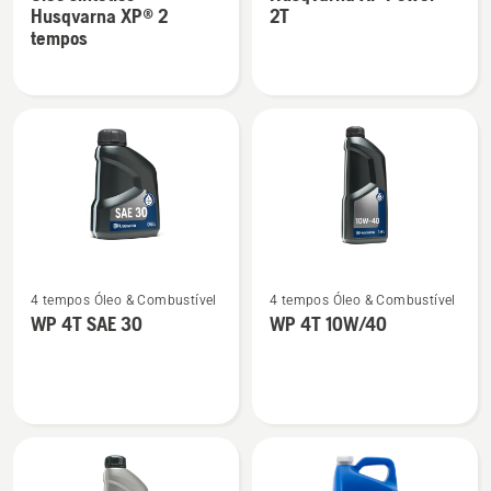
detalhes
detalhes
Husqvarna XP® 2
2T
sobre
sobre
tempos
Óleo
Husqvarna
sintético
XP
Husqvarna
Power
XP®
2T
2
tempos
Ver
Ver
4 tempos Óleo & Combustível
4 tempos Óleo & Combustível
mais
mais
WP 4T SAE 30
WP 4T 10W/40
detalhes
detalhes
sobre
sobre
WP 4T
WP 4T
SAE 30
10W/40