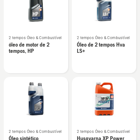
produtos
Ver
Ver
2 tempos Óleo & Combustível
2 tempos Óleo & Combustível
mais
mais
óleo de motor de 2
Óleo de 2 tempos Hva
detalhes
detalhes
tempos, HP
LS+
sobre
sobre
óleo
Óleo
de
de
motor
2
de
tempos
2
Hva
tempos,
LS+
HP
Ver
Ver
2 tempos Óleo & Combustível
2 tempos Óleo & Combustível
mais
mais
Óleo sintético
Husqvarna XP Power