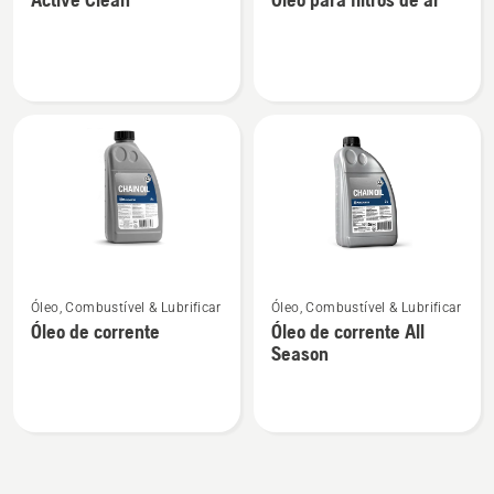
detalhes
detalhes
sobre
sobre
Active
Óleo
Clean
para
filtros
de
ar
Ver
Ver
Óleo, Combustível & Lubrificar
Óleo, Combustível & Lubrificar
mais
mais
Óleo de corrente
Óleo de corrente All
detalhes
detalhes
Season
sobre
sobre
Óleo
Óleo
de
de
corrente
corrente
All