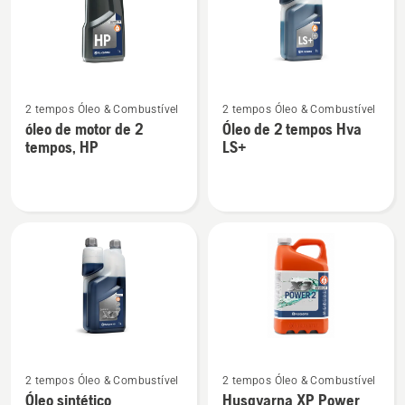
produtos
Ver
Ver
2 tempos Óleo & Combustível
2 tempos Óleo & Combustível
mais
mais
óleo de motor de 2
Óleo de 2 tempos Hva
detalhes
detalhes
tempos, HP
LS+
sobre
sobre
óleo
Óleo
de
de
motor
2
de
tempos
2
Hva
tempos,
LS+
HP
Ver
Ver
2 tempos Óleo & Combustível
2 tempos Óleo & Combustível
mais
mais
Óleo sintético
Husqvarna XP Power