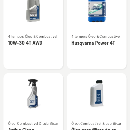
Ver
Ver
4 tempos Óleo & Combustível
4 tempos Óleo & Combustível
mais
mais
10W-30 4T AWD
Husqvarna Power 4T
detalhes
detalhes
sobre
sobre
10W-
Husqvarna
30
Power
4T
4T
AWD
Ver
Ver
Óleo, Combustível & Lubrificar
Óleo, Combustível & Lubrificar
mais
mais
Active Clean
Óleo para filtros de ar