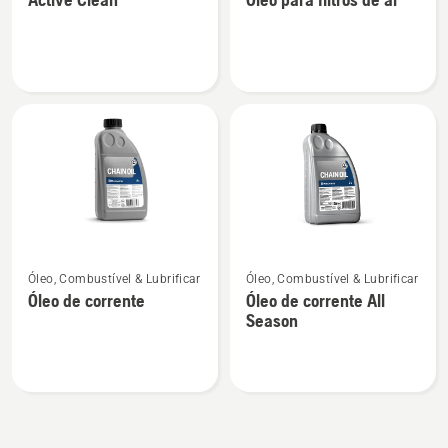
detalhes
detalhes
sobre
sobre
Active
Óleo
Clean
para
filtros
de
ar
Ver
Ver
Óleo, Combustível & Lubrificar
Óleo, Combustível & Lubrificar
mais
mais
Óleo de corrente
Óleo de corrente All
detalhes
detalhes
Season
sobre
sobre
Óleo
Óleo
de
de
corrente
corrente
All