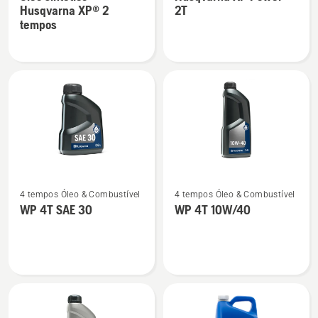
detalhes
detalhes
Husqvarna XP® 2
2T
sobre
sobre
tempos
Óleo
Husqvarna
sintético
XP
Husqvarna
Power
XP®
2T
2
tempos
Ver
Ver
4 tempos Óleo & Combustível
4 tempos Óleo & Combustível
mais
mais
WP 4T SAE 30
WP 4T 10W/40
detalhes
detalhes
sobre
sobre
WP 4T
WP 4T
SAE 30
10W/40