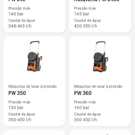
detalhes
detalhes
Pressão máx.
Pressão máx.
sobre
sobre
140 bar
145 bar
PW 240
Husqvarna
Caudal da água
Caudal da água
348-465 l/h
420-550 l/h
PW 345C
Ver
Ver
Máquinas de lavar à pressão
Máquinas de lavar à pressão
mais
mais
PW 350
PW 360
detalhes
detalhes
Pressão máx.
Pressão máx.
sobre
sobre
150 bar
160 bar
PW 350
PW 360
Caudal da água
Caudal da água
350-450 l/h
350-450 l/h