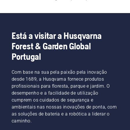
deslocação no jardim. As nossas máquinas de 
lavar de pressão de maiores dimensões têm 
funcionalidades como uma cabeça da bomba em 
latão, motor de indução e mangueira reforçada a 
aço.
Está a visitar a Husqvarna
Forest & Garden Global
Portugal
Com base na sua pela paixão pela inovação
desde 1689, a Husqvarna fornece produtos
profissionais para floresta, parque e jardim. O
desempenho e a facilidade de utilização
cumprem os cuidados de segurança e
ambientais nas nossas inovações de ponta, com
as soluções de bateria e a robótica a liderar o
caminho.