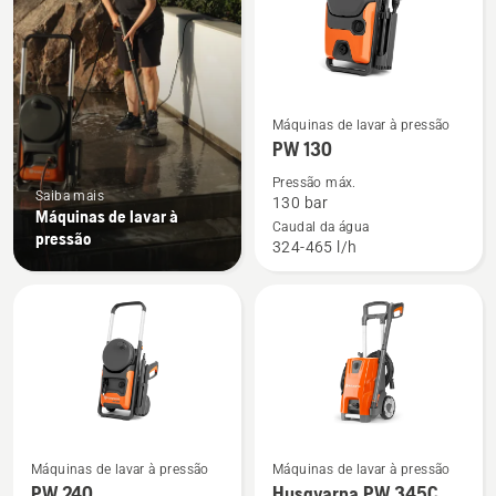
produtos
Ver
Máquinas de lavar à pressão
mais
PW 130
detalhes
Pressão máx.
sobre
Saiba mais
130 bar
Máquinas de lavar à
PW 130
Caudal da água
pressão
324-465 l/h
Ver
Ver
Máquinas de lavar à pressão
Máquinas de lavar à pressão
mais
mais
PW 240
Husqvarna PW 345C