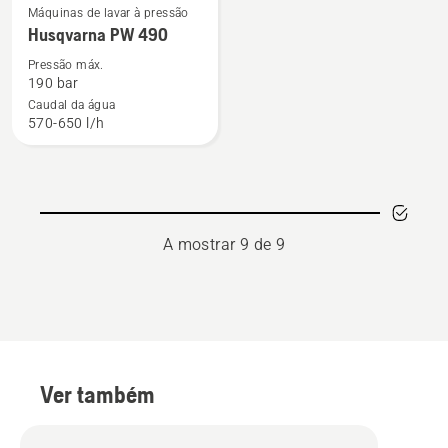
Ver
Máquinas de lavar à pressão
mais
Husqvarna PW 490
detalhes
Pressão máx.
sobre
190 bar
Husqvarna
Caudal da água
570-650 l/h
PW 490
A mostrar 9 de 9
Ver também