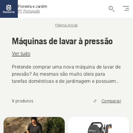
Floresta e Jardim
PT, Português
Página inicial
Máquinas de lavar à pressão
Ver tudo
Pretende comprar uma nova máquina de lavar de
pressão? As mesmas são muito úteis para
tarefas domésticas e de jardinagem e possuem
um design robusto. A nossa máquina de lavar de
pressão consome cerca de 80% menos água do
9 produtos
Comparar
que uma mangueira normal, sendo, por isso,
muito eficiente.
Todos
os