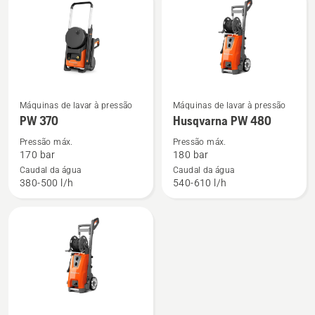
Ver
Ver
Máquinas de lavar à pressão
Máquinas de lavar à pressão
mais
mais
PW 370
Husqvarna PW 480
detalhes
detalhes
Pressão máx.
Pressão máx.
sobre
sobre
170 bar
180 bar
PW 370
Husqvarna
Caudal da água
Caudal da água
380-500 l/h
540-610 l/h
PW 480