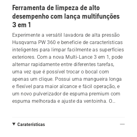
Ferramenta de limpeza de alto
desempenho com lança multifunções
3 em 1
Experimente a versátil lavadora de alta pressão
Husqvarna PW 360 e beneficie de características
inteligentes para limpar facilmente as superfícies
exteriores. Com a nova Multi-Lance 3 em 1, pode
alternar rapidamente entre diferentes tarefas,
uma vez que é possível trocar o bocal com
apenas um clique. Possui uma mangueira longa
e flexível para maior alcance e fácil operação, e
um novo pulverizador de espuma premium com
espuma melhorada e ajuste da ventoinha. O
motor de indução fiável e de alto desempenho e
a bomba metálica minimizam as avarias e
proporcionam um desempenho premium.
Caraterísticas