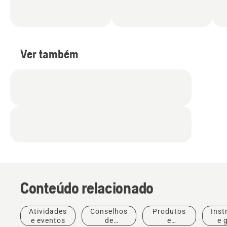
Ver também
Conteúdo relacionado
Atividades
Conselhos
Produtos
Inst
e eventos
de
e
e 