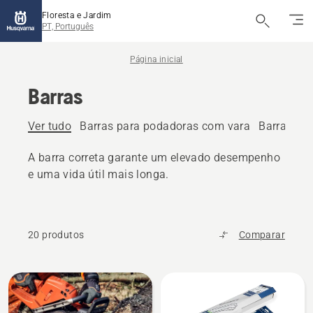
Floresta e Jardim
PT, Português
Página inicial
Barras
Ver tudo
Barras para podadoras com vara
Barras pa
A barra correta garante um elevado desempenho
e uma vida útil mais longa.
20 produtos
Comparar
Todos
os