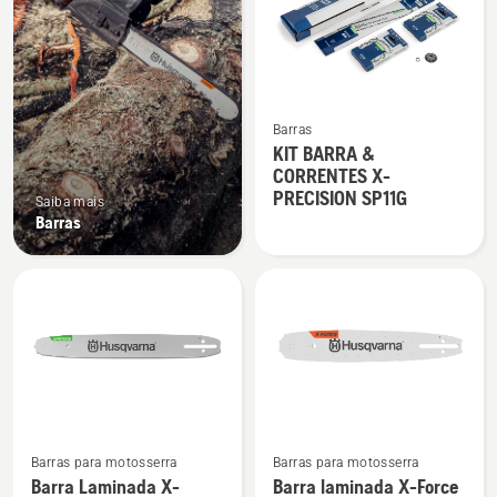
produtos
Ver
Barras
mais
KIT BARRA &
detalhes
CORRENTES X-
sobre
PRECISION SP11G
Saiba mais
KIT
Barras
BARRA
&
CORRENTES
X-
PRECISION
SP11G
Barras para motosserra
Barras para motosserra
Barra Laminada X-
Barra laminada X-Force
Ver
Ver