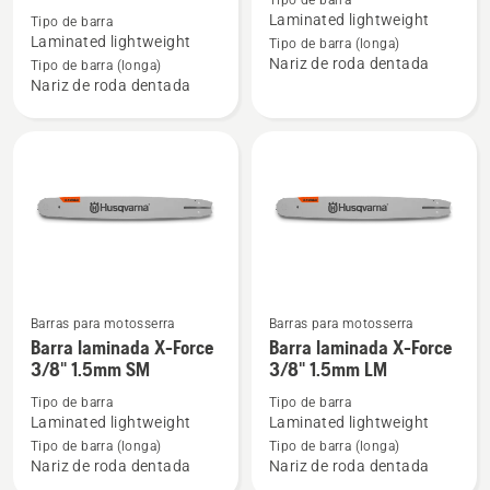
Tipo de barra
sobre
sobre
Laminated lightweight
Tipo de barra
X-
X-
Laminated lightweight
Tipo de barra (longa)
Force
Force
Nariz de roda dentada
Tipo de barra (longa)
Barra
Barra
Nariz de roda dentada
laminada
Laminada
.325"
.325"
1.3mm
1.5mm
PIXEL
barra
Barra
pequena
pequena
de
de
montagem
montagem
Barras para motosserra
Barras para motosserra
Ver
Ver
Barra laminada X-Force
Barra laminada X-Force
mais
mais
3/8" 1.5mm SM
3/8" 1.5mm LM
detalhes
detalhes
Tipo de barra
Tipo de barra
sobre
sobre
Laminated lightweight
Laminated lightweight
Barra
Barra
Tipo de barra (longa)
Tipo de barra (longa)
laminada
laminada
Nariz de roda dentada
Nariz de roda dentada
X-
X-