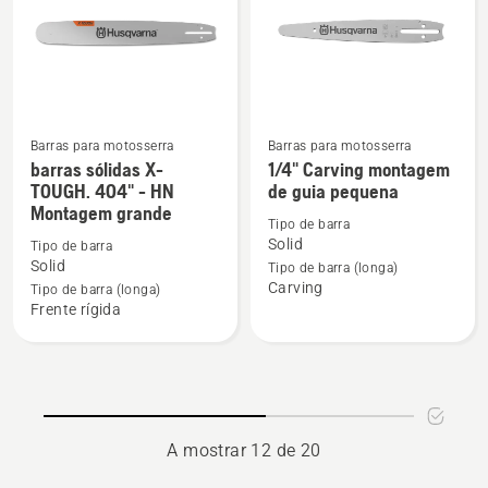
RSN
HN
Large
montagem
Bar
de
mount
barra
grande
Barras para motosserra
Barras para motosserra
Ver
Ver
barras sólidas X-
1/4" Carving montagem
mais
mais
TOUGH. 404" - HN
de guia pequena
Montagem grande
detalhes
detalhes
Tipo de barra
sobre
sobre
Solid
Tipo de barra
barras
1/4"
Solid
Tipo de barra (longa)
Carving
sólidas
Carving
Tipo de barra (longa)
Frente rígida
X-
montagem
TOUGH.
de
404"
guia
-
pequena
HN
Montagem
A mostrar 12 de 20
grande