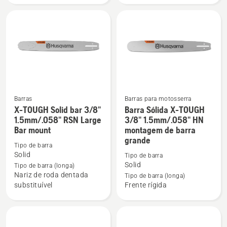
Force
Force
3/8"
3/8"
1.5mm
1.5mm
SM
LM
Barras
Barras para motosserra
X-TOUGH Solid bar 3/8"
Barra Sólida X-TOUGH
Ver
Ver
1.5mm/.058" RSN Large
3/8" 1.5mm/.058" HN
mais
mais
Bar mount
montagem de barra
detalhes
detalhes
grande
Tipo de barra
sobre
sobre
Solid
Tipo de barra
X-
Barra
Solid
Tipo de barra (longa)
TOUGH
Sólida
Nariz de roda dentada
Tipo de barra (longa)
Solid
X-
substituível
Frente rígida
bar
TOUGH
3/8"
3/8"
1.5mm/.058"
1.5mm/.058"