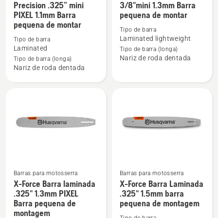
Precision .325” mini
3/8"mini 1.3mm Barra
mais
mais
PIXEL 1.1mm Barra
pequena de montar
detalhes
detalhes
pequena de montar
Tipo de barra
sobre
sobre
Laminated lightweight
Tipo de barra
Barra
Barra
Laminated
Tipo de barra (longa)
Laminada
laminada
Nariz de roda dentada
Tipo de barra (longa)
X-
X-
Nariz de roda dentada
Precision
Force
.325”
3/8"mini
mini
1.3mm
PIXEL
Barra
1.1mm
pequena
Barra
de
pequena
montar
de
montar
Barras para motosserra
Barras para motosserra
X-Force Barra laminada
X-Force Barra Laminada
Ver
Ver
.325" 1.3mm PIXEL
.325" 1.5mm barra
mais
mais
Barra pequena de
pequena de montagem
detalhes
detalhes
montagem