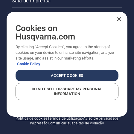
Sala de imprensa
travão
da
Informações legais sobre o produto
corrente
está
Cookies on
desligado.
Outros websites da Husqvarna
Deixe o
Husqvarna.com
motor
A abordagem da Husqvarna à sustentabilidade
da
By clicking “Accept Cookies”, you agree to the storing of
motosserra
cookies on your device to enhance site navigation, analyze
trabalhar
site usage, and assist in our marketing efforts.
a alguns
Cookie Policy
centímetros
do
ACCEPT COOKIES
tronco
de uma
DO NOT SELL OR SHARE MY PERSONAL
árvore.
INFORMATION
O óleo
no
© Husqvarna AB (publ). Todos os direitos reservados.
tronco
Os preços apresentados são os PVP recomendados.
indica
Política de cookies
Termos de utilização
Aviso de privacidade
que o
Impressão
Comunicar suspeitas de violação
sistema