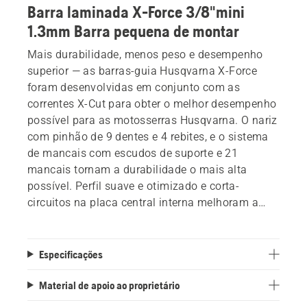
Barra laminada X-Force 3/8"mini
1.3mm Barra pequena de montar
Mais durabilidade, menos peso e desempenho
superior — as barras-guia Husqvarna X-Force
foram desenvolvidas em conjunto com as
correntes X-Cut para obter o melhor desempenho
possível para as motosserras Husqvarna. O nariz
com pinhão de 9 dentes e 4 rebites, e o sistema
de mancais com escudos de suporte e 21
mancais tornam a durabilidade o mais alta
possível. Perfil suave e otimizado e corta-
circuitos na placa central interna melhoram a
eficiência e reduzem o peso, sem perder rigidez
ou desempenho. Lubrificação melhorada e
soldagem otimizada para rigidez aprimorada
Especificações
também ajudam a diminuir o tempo de
inatividade e a obter os melhores resultados.
Material de apoio ao proprietário