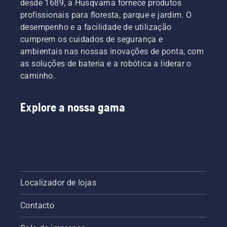
desde 1689, a Husqvarna fornece produtos
como
profissionais para floresta, parque e jardim. O
verificar
desempenho e a facilidade de utilização
se o
cumprem os cuidados de segurança e
sistema
de
ambientais nas nossas inovações de ponta, com
lubrificação
as soluções de bateria e a robótica a liderar o
da
caminho.
corrente
da
motosserra
Explore a nossa gama
funciona
corretamente.
Primeiro,
verifique
o nível
do óleo.
Ligue a
motosserra
Localizador de lojas
e
certifique-
Contacto
se de
que o