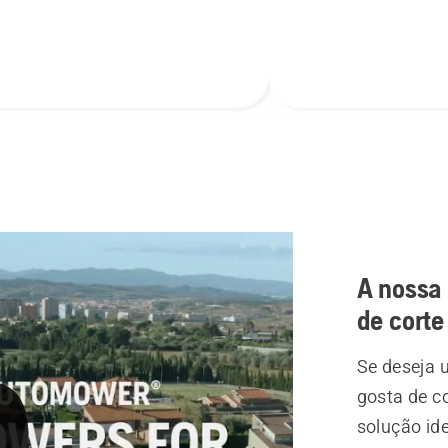
A nossa
de corte
Se deseja 
gosta de co
solução id