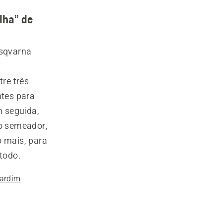
lha” de
usqvarna
tre três
ntes para
m seguida,
ro semeador,
o mais, para
 todo.
jardim