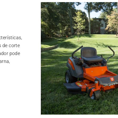
erísticas,
s de corte
tador pode
arna,