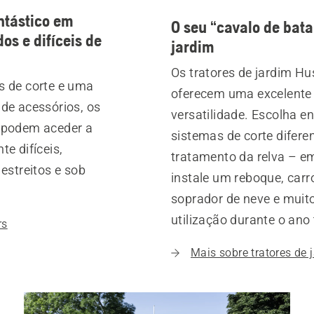
tástico em
O seu “cavalo de bata
os e difíceis de
jardim
Os tratores de jardim H
s de corte e uma
oferecem uma excelente
de acessórios, os
versatilidade. Escolha en
 podem aceder a
sistemas de corte difere
e difíceis,
tratamento da relva – e
estreitos e sob
instale um reboque, car
soprador de neve e muit
utilização durante o ano
rs
Mais sobre tratores de 