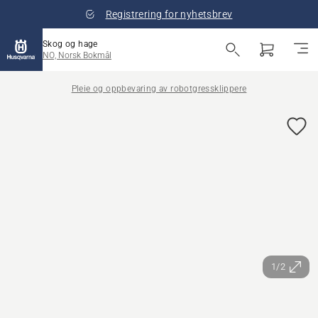
Registrering for nyhetsbrev
Skog og hage
NO, Norsk Bokmål
Pleie og oppbevaring av robotgressklippere
1/2