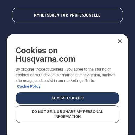
NYHETSBREV FOR PROFESJONELLE
Cookies on
Husqvarna.com
By clicking “Accept Cookies”, you agree to the storing of
cookies on your device to enhance site navigation, analyze
© Husqvarna AB (utgiver). Med enerett. Angitte priser
site usage, and assist in our marketing efforts.
er veiledende priser. Alle oppgitte priser er veiledende
Cookie Policy
utsalgspriser (inkl. mva.) med mindre produktet er
tilgjengelig for direkte kjøp.
ACCEPT COOKIES
Erklæring om informasjonskapsler
Vilkår for bruk
Personvernbetingelser
Imprint
DO NOT SELL OR SHARE MY PERSONAL
Rapportering av mistanker om regelbrudd
Åpenhetsloven
INFORMATION
Likestilling