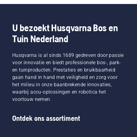
passende,
door
beschikbaar
de motor
ruggedragen
vijfmaal
die aan
stopt en
accu
op de
uw
trek
zorgt
benzinepomp
behoeften
weer
U bezoekt Husqvarna Bos en
voor
te
voldoen.
aan het
meer
drukken,
Husqvarna
startkoord
Tuin Nederland
draagcomfort
activeer
biedt
tot de
en
de choke
twee
motor
minder
en trek
mogelijkheden:
start.
Husqvarna is al sinds 1689 gedreven door passie
vermoeidheid
aan het
draadloze
Geef tot
voor innovatie en biedt professionele bos-, park-
tijdens
startkoord
installatie
slot gas
het
en tuinproducten. Prestaties en bruikbaarheid
totdat
via
om de
gebruik,
gaan hand in hand met veiligheid en zorg voor
de motor
satelliettechnologie
motor
waardoor
aanslaat.
of
op
het milieu in onze baanbrekende innovaties,
u langer
Zet de
installatie
toeren te
waarbij accu-oplossingen en robotica het
kunt
choke
met
brengen.
voortouw nemen.
werken
terug
fysieke
zonder
wanneer
begrenzingsdraden.
te
de motor
Ontdek ons assortiment
pauzeren.
stopt en
trek
weer