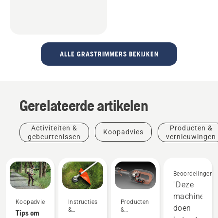
ALLE GRASTRIMMERS BEKIJKEN
Gerelateerde artikelen
Activiteiten &
Producten &
Koopadvies
gebeurtenissen
vernieuwingen
Beoordelingen
"Deze
machines
Koopadvies
Instructies
Producten
doen
&
&
Tips om
handleidingen
vernieuwingen