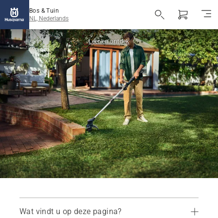
Bos & Tuin
NL, Nederlands
Leer en ontdek
Wat vindt u op deze pagina?