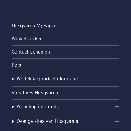
aan het
startkoord
tot de
motor
start.
Husqvarna MyPages
Startprocedure
voor
Winkel zoeken
bosmaaier.
Volg
Contact opnemen
deze
procedure
Pers
om uw
Husqvarna-
bosmaaier
Wettelijke productinformatie
met
gemak
Vacatures Husqvarna
te
starten.
Webshop informatie
Overige sites van Husqvarna