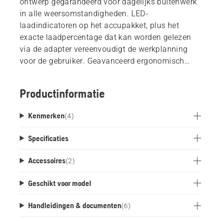
ontwerp gegarandeerd voor dagelijks buitenwerk
in alle weersomstandigheden. LED-
laadindicatoren op het accupakket, plus het
exacte laadpercentage dat kan worden gelezen
via de adapter vereenvoudigt de werkplanning
voor de gebruiker. Geavanceerd ergonomisch
harnas zorgt voor een perfecte pasvorm, en het
gemakkelijk afneembare Accupakket betekent dat
Productinformatie
gebruikers de accu's vrij kunnen wisselen zonder
van harnas te wisselen. Afneembare steunvoet
Kenmerken
(
4
)
voor vrijstaand gebruik zorgt voor de hele dag
comfort en productiviteit, en vermindert het risico
Specificaties
dat het harnas nat en vuil wordt.
Accessoires
(
2
)
Geschikt voor model
Handleidingen & documenten
(
6
)