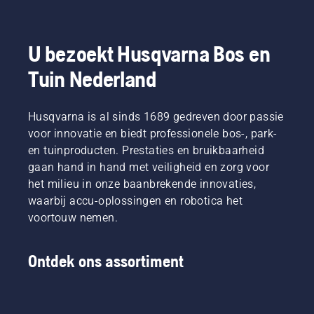
producten
niveau”,
meer
gebruikt
die op
aldus
draagcomfort
bij het
accu's
Johan
en
maaien
werken,
Svennung,
minder
van dun
U bezoekt Husqvarna Bos en
wordt
Product
vermoeidheid
gras.
Tuin Nederland
dat
Manager
tijdens
Druk
gedoe
draagbare
het
gewoon
aanzienlijk
elektrische
gebruik,
op een
verminderd.
Husqvarna is al sinds 1689 gedreven door passie
producten
waardoor
knop op
en
u langer
de
voor innovatie en biedt professionele bos-, park-
accumachines
kunt
accutrimmer
en tuinproducten. Prestaties en bruikbaarheid
bij
werken
om de
gaan hand in hand met veiligheid en zorg voor
Husqvarna.
zonder
savE-
het milieu in onze baanbrekende innovaties,
te
modus
waarbij accu-oplossingen en robotica het
pauzeren.
in of uit
te
voortouw nemen.
schakelen.
Ontdek ons assortiment