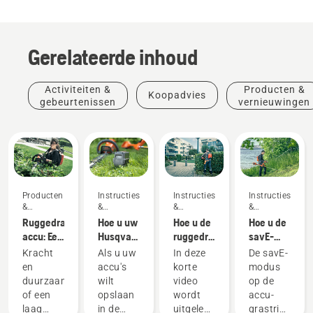
Gerelateerde inhoud
Activiteiten &
Producten &
Koopadvies
gebeurtenissen
vernieuwingen
Producten
Instructies
Instructies
Instructies
&
&
&
&
vernieuwingen
handleidingen
handleidingen
handleidingen
Ruggedragen
Hoe u uw
Hoe u de
Hoe u de
accu: Een
Husqvarna-
ruggedragen
savE-
revolutie
accu in
accu
modus op
Kracht
Als u uw
In deze
De savE-
in
de winter
correct
uw accu-
en
accu's
korte
modus
draagbaar
bewaart
omdoet
grastrimmer
duurzaamheid
wilt
video
op de
elektrisch
en
gebruikt
of een
opslaan
wordt
accu-
gereedschap
afstelt
laag
in de
uitgelegd
grastrimmer