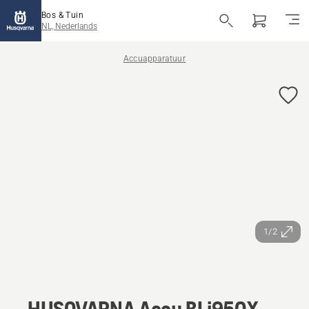
Bos & Tuin
NL, Nederlands
Accuapparatuur
1/2
HUSQVARNA Accu BLi950X