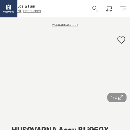
Bos & Tuin
NL, Nederlands
Accuapparatuur
1/2
HUSQVARNA Accu BLi950X