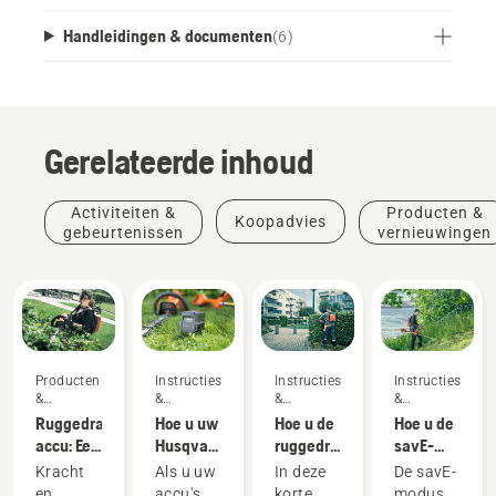
Handleidingen & documenten
(
6
)
Gerelateerde inhoud
Activiteiten &
Producten &
Koopadvies
gebeurtenissen
vernieuwingen
Producten
Instructies
Instructies
Instructies
&
&
&
&
vernieuwingen
handleidingen
handleidingen
handleidingen
Ruggedragen
Hoe u uw
Hoe u de
Hoe u de
accu: Een
Husqvarna-
ruggedragen
savE-
revolutie
accu in
accu
modus op
Kracht
Als u uw
In deze
De savE-
in
de winter
correct
uw accu-
en
accu's
korte
modus