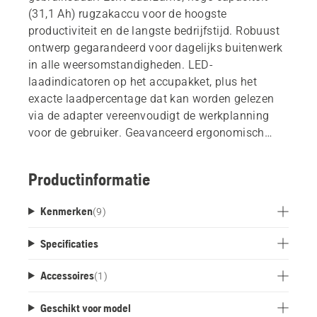
(31,1 Ah) rugzakaccu voor de hoogste
productiviteit en de langste bedrijfstijd. Robuust
ontwerp gegarandeerd voor dagelijks buitenwerk
in alle weersomstandigheden. LED-
laadindicatoren op het accupakket, plus het
exacte laadpercentage dat kan worden gelezen
via de adapter vereenvoudigt de werkplanning
voor de gebruiker. Geavanceerd ergonomisch
harnas zorgt voor een perfecte pasvorm, en het
gemakkelijk afneembare Accupakket betekent dat
Productinformatie
gebruikers de accu's vrij kunnen wisselen zonder
van harnas te wisselen. Afneembare steunvoet
Kenmerken
(
9
)
voor vrijstaand gebruik zorgt voor de hele dag
comfort en productiviteit, en vermindert het risico
Specificaties
dat het harnas nat en vuil wordt.
Accessoires
(
1
)
Geschikt voor model