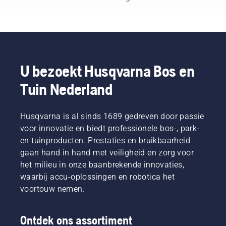
als
naar een
accu
langer
professional.
compleet
zorgt
kan
Met
nieuw
voor
worden
producten
niveau”,
meer
gebruikt
die op
aldus
draagcomfort
bij het
accu's
Johan
en
maaien
werken,
Svennung,
minder
van dun
U bezoekt Husqvarna Bos en
wordt
Product
vermoeidheid
gras.
Tuin Nederland
dat
Manager
tijdens
Druk
gedoe
draagbare
het
gewoon
aanzienlijk
elektrische
gebruik,
op een
verminderd.
Husqvarna is al sinds 1689 gedreven door passie
producten
waardoor
knop op
en
u langer
de
voor innovatie en biedt professionele bos-, park-
accumachines
kunt
accutrimmer
en tuinproducten. Prestaties en bruikbaarheid
bij
werken
om de
gaan hand in hand met veiligheid en zorg voor
Husqvarna.
zonder
savE-
het milieu in onze baanbrekende innovaties,
te
modus
waarbij accu-oplossingen en robotica het
pauzeren.
in of uit
te
voortouw nemen.
schakelen.
Ontdek ons assortiment