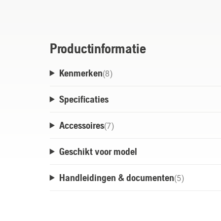
capaciteitsverhouding binnen het Husqva
ontwerp voldoet aan IPX4 voor gebruik on
professionele Husqvarna 36 V-apparatuur.
af tijdens het gebruik en het opladen. Com
Productinformatie
flexibele Husqvarna BLi-X 36 V-accusyste
Kenmerken
Klaar om verbinding te maken met Husqvar
(
8
)
Specificaties
Accessoires
(
7
)
Geschikt voor model
Handleidingen & documenten
(
5
)