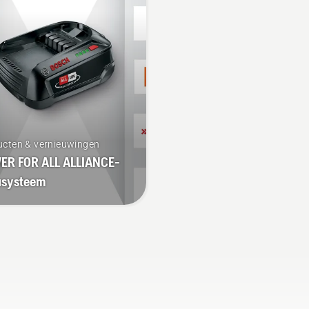
der vermoeidheid tijdens
accutrimmer om de savE
 gebruik, waardoor u
modus in of uit te
ger kunt werken zonder
schakelen.
pauzeren.
ucten & vernieuwingen
ER FOR ALL ALLIANCE-
usysteem