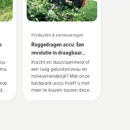
Producten & vernieuwingen
p
Ruggedragen accu: Een
revolutie in draagbaar
elektrisch gereedschap
cu-
Kracht en duurzaamheid of
rna
een laag geluidsniveau en
milieuvriendelijk? Met onze
rkop
backpack-accu hoeft u niet
gd
meer te kiezen tussen deze
den
twee. “Dit backpack tilt het
er
aanbod accumachines naar
het
een compleet nieuw niveau”,
uk
aldus Johan Svennung,
de
Product Manager draagbare