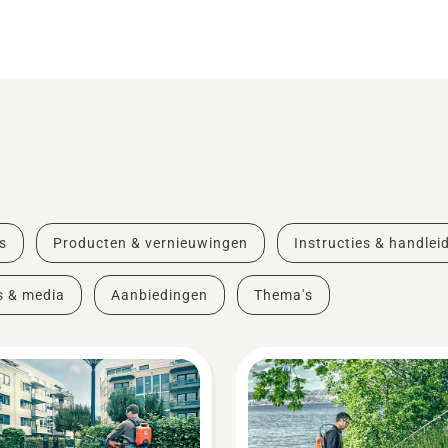
s
Producten & vernieuwingen
Instructies & handlei
s & media
Aanbiedingen
Thema's