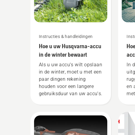
Instructies & handleidingen
Inst
Hoe u uw Husqvarna-accu
Hoe
in de winter bewaart
acc
afs
Als u uw accu's wilt opslaan
In 
in de winter, moet u met een
uit
paar dingen rekening
rug
houden voor een langere
en 
gebruiksduur van uw accu's.
met
acc
Hus
Een
rug
voo