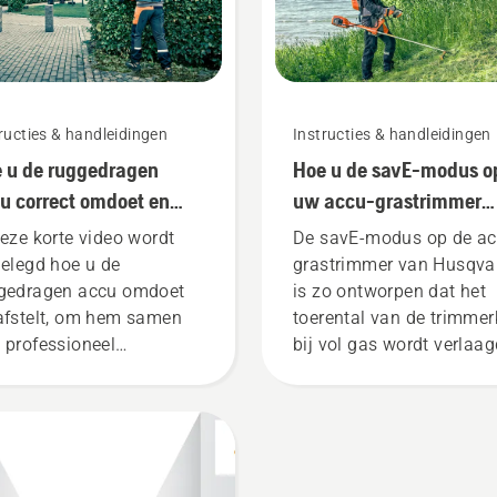
ructies & handleidingen
Instructies & handleidingen
 u de ruggedragen
Hoe u de savE-modus o
u correct omdoet en
uw accu-grastrimmer
telt
gebruikt
deze korte video wordt
De savE-modus op de ac
gelegd hoe u de
grastrimmer van Husqva
gedragen accu omdoet
is zo ontworpen dat het
afstelt, om hem samen
toerental van de trimme
 professioneel
bij vol gas wordt verlaa
ugereedschap van
terwijl het koppel behou
qvarna te gebruiken.
blijft, zodat de accu lang
 goed passende,
kan worden gebruikt bij 
gedragen accu zorgt
maaien van dun gras. Dr
r meer draagcomfort en
gewoon op een knop op 