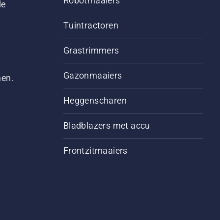
Robotmaaiers
le
Tuintractoren
Grastrimmers
Gazonmaaiers
men.
Heggenscharen
Bladblazers met accu
Frontzitmaaiers