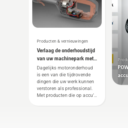
min
het
lan
te 
Producten & vernieuwingen
Verlaag de onderhoudstijd
van uw machinepark met
Prod
accumachines
POW
Dagelijks motoronderhoud
acc
is een van die tijdrovende
dingen die uw werk kunnen
verstoren als professional.
Met producten die op accu's
werken, wordt dat gedoe
aanzienlijk verminderd.