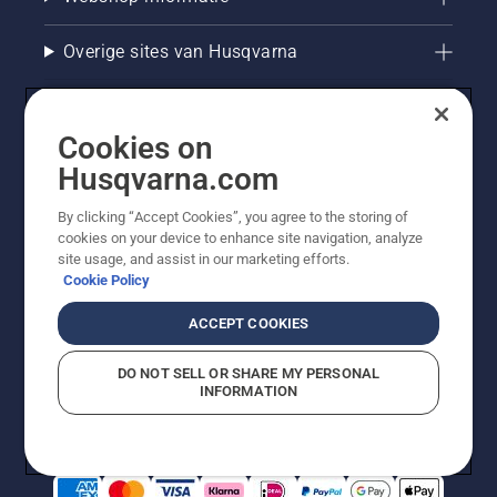
Overige sites van Husqvarna
Cookies on
Husqvarna.com
By clicking “Accept Cookies”, you agree to the storing of
cookies on your device to enhance site navigation, analyze
site usage, and assist in our marketing efforts.
Cookie Policy
© Husqvarna AB (publ). Alle rechten voorbehouden. De
getoonde prijzen zijn consumentenadviesprijzen. Alle
ACCEPT COOKIES
vermelde prijzen zijn adviesverkoopprijzen (incl. BTW),
tenzij het product beschikbaar is voor directe aankoop.
DO NOT SELL OR SHARE MY PERSONAL
Cookiebeleid
Gebruiksvoorwaarden
Privacyverklaring
INFORMATION
Bedrijfsgegevens
Report Suspected Violations