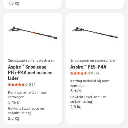
P4A
P4A,
1,3 kg
met
productbeoordeling
accu
5
en
van
lader,
5
productbeoordeling
5
van
5
Snoeizagen en snoeischaren
Snoeizagen en snoeischaren
Aspire™ Snoeizaag
Aspire™ PE5-P4A
Bekijk
Bekijk
PE5-P4A met accu en
5.0
(4)
lader
meer
meer
Kettingsnelheid bij max.
5.0
(4)
details
details
vermogen
5 m/s
over
over
Kettingsnelheid bij max.
vermogen
Gewicht (excl. accu en
Aspire™
Aspire™
snijuitrusting)
5 m/s
Snoeizaag
PE5-
2,8 kg
Gewicht (excl. accu en
PE5-
P4A,
snijuitrusting)
2,8 kg
P4A
productbeoordeling
met
5