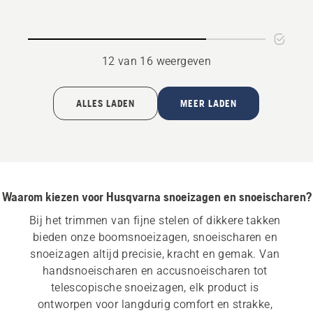
accu
van
en
5
lader,
12 van 16 weergeven
productbeoordeling
5
van
ALLES LADEN
MEER LADEN
5
Waarom kiezen voor Husqvarna snoeizagen en snoeischaren?
Bij het trimmen van fijne stelen of dikkere takken 
bieden onze boomsnoeizagen, snoeischaren en 
snoeizagen altijd precisie, kracht en gemak. Van 
handsnoeischaren en accusnoeischaren tot 
telescopische snoeizagen, elk product is 
ontworpen voor langdurig comfort en strakke, 