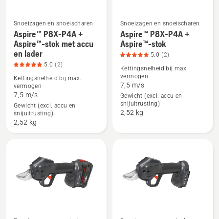
van
5
Snoeizagen en snoeischaren
Snoeizagen en snoeischaren
Aspire™ P8X-P4A +
Aspire™ P8X-P4A +
Bekijk
Bekijk
Aspire™-stok met accu
Aspire™-stok
en lader
meer
meer
5.0
(2)
5.0
(2)
details
details
Kettingsnelheid bij max.
vermogen
over
over
Kettingsnelheid bij max.
7,5 m/s
vermogen
Aspire™
Aspire™
7,5 m/s
Gewicht (excl. accu en
P8X-
P8X-
snijuitrusting)
Gewicht (excl. accu en
P4A
P4A
2,52 kg
snijuitrusting)
2,52 kg
+
+
Aspire™-
Aspire™-
stok
stok,
met
productbeoordeling
accu
5
en
van
lader,
5
productbeoordeling
5