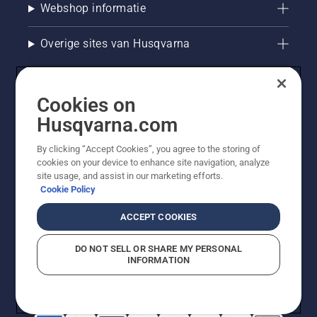
Webshop informatie
Overige sites van Husqvarna
Cookies on
Husqvarna.com
By clicking “Accept Cookies”, you agree to the storing of
cookies on your device to enhance site navigation, analyze
site usage, and assist in our marketing efforts.
Cookie Policy
© Husqvarna AB (publ). Alle rechten voorbehouden. De
getoonde prijzen zijn consumentenadviesprijzen. Alle
ACCEPT COOKIES
vermelde prijzen zijn adviesverkoopprijzen (incl. BTW),
tenzij het product beschikbaar is voor directe aankoop.
DO NOT SELL OR SHARE MY PERSONAL
Cookiebeleid
Gebruiksvoorwaarden
Privacyverklaring
INFORMATION
Bedrijfsgegevens
Report Suspected Violations