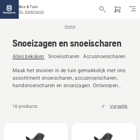
Bos & Tuin
NL, Nederlands
Home
Snoeizagen en snoeischaren
Alles bekijken
Snoeischaren
Accusnoeischaren
Maak het snoeien in de tuin gemakkelijk met ons
assortiment snoeischaren, accusnoeischaren,
handsnoeischaren en snoeizagen. Ontworpen
voor comfort, controle en uitstekende resultaten.
16 products
Vergelijk
Bekijk
alle