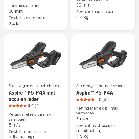
over
over
30 mm
Tandmes opening
Aspire™
Aspire™
30 mm
Gewicht zonder accu
PS30X-
PS30X-
2,4 kg
Gewicht zonder accu
P4A
P4A
2,4 kg
+
+
Aspire™-
Aspire™-
stok
stok,
met
productbeoordeling
accu
1
en
van
lader,
5
productbeoordeling
Snoeizagen en snoeischaren
Snoeizagen en snoeischaren
1
Aspire™ P5-P4A met
Aspire™ P5-P4A
Bekijk
Bekijk
van
accu en lader
5.0
(5)
meer
meer
5
5.0
(5)
Kettingsnelheid bij max.
details
details
vermogen
Kettingsnelheid bij max.
over
over
5 m/s
vermogen
Aspire™
Aspire™
5 m/s
Gewicht (excl. accu en
snijuitrusting)
P5-
P5-
Gewicht (excl. accu en
1,3 kg
snijuitrusting)