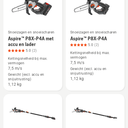
producten
Snoeizagen en snoeischaren
Snoeizagen en snoeischaren
Aspire™ P8X-P4A met
Aspire™ P8X-P4A
Bekijk
Bekijk
accu en lader
5.0
(2)
meer
meer
5.0
(2)
Kettingsnelheid bij max.
details
details
vermogen
Kettingsnelheid bij max.
over
over
7,5 m/s
vermogen
Aspire™
Aspire™
7,5 m/s
Gewicht (excl. accu en
snijuitrusting)
P8X-
P8X-
Gewicht (excl. accu en
1,12 kg
snijuitrusting)
P4A
P4A,
1,12 kg
met
productbeoordeling
accu
5
en
van
lader,
5
productbeoordeling
5