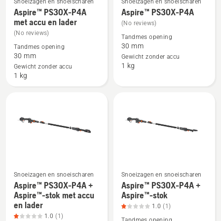
Snoeizagen en snoeischaren
Snoeizagen en snoeischaren
Bekijk
Bekijk
van
Aspire™ PS30X-P4A
Aspire™ PS30X-P4A
meer
meer
met accu en lader
5
(No reviews)
details
details
(No reviews)
Tandmes opening
over
over
30 mm
Tandmes opening
Aspire™
Aspire™
30 mm
Gewicht zonder accu
1 kg
PS30X-
PS30X-
Gewicht zonder accu
1 kg
P4A
P4A
met
accu
en
lader
Snoeizagen en snoeischaren
Snoeizagen en snoeischaren
Aspire™ PS30X-P4A +
Aspire™ PS30X-P4A +
Bekijk
Bekijk
Aspire™-stok met accu
Aspire™-stok
meer
meer
en lader
1.0
(1)
details
details
1.0
(1)
Tandmes opening