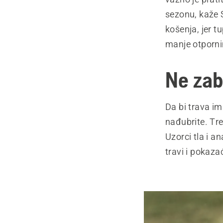
sezonu, kaže 
košenja, jer t
manje otpornim
Ne zab
Da bi trava im
nađubrite. Tre
Uzorci tla i a
travi i pokazać