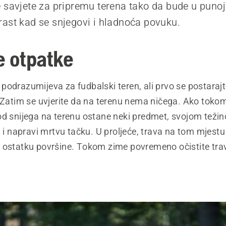
 savjete za pripremu terena tako da bude u punoj 
ast kad se snjegovi i hladnoća povuku.
e otpatke
podrazumijeva za fudbalski teren, ali prvo se postaraj
. Zatim se uvjerite da na terenu nema ničega. Ako toko
od snijega na terenu ostane neki predmet, svojom tež
u i napravi mrtvu tačku. U proljeće, trava na tom mjestu 
 ostatku površine. Tokom zime povremeno očistite trav