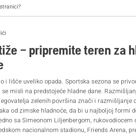
stranici?
iljenbergu
iči
ka o travi na sportskim terenima
tiže – pripremite teren za 
e
lo i lišće uveliko opada. Sportska sezona se privod
a se misli na predstojeće hladne dane. Razmišlja
egovatelja zelenih površina znači i razmišljanje o
njaka od zimske hladnoće, da bi u najboljoj formi 
ajedno sa Simeonom Liljenbergom, rukovodiocem 
vedskom nacionalnom stadionu, Friends Arena, p