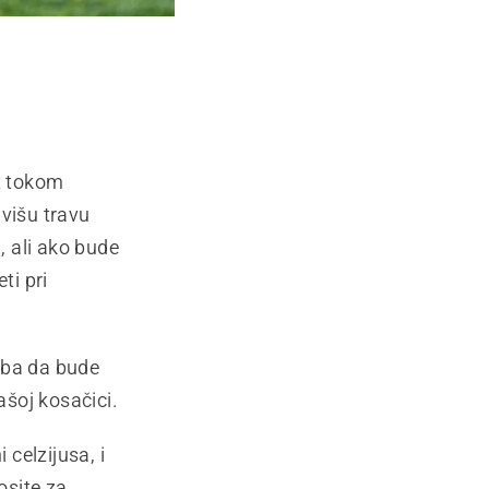
st tokom
 višu travu
, ali ako bude
ti pri
eba da bude
šoj kosačici.
celzijusa, i
osite za