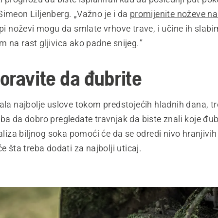
Simeon Liljenberg. „Važno je i da
promijenite noževe na
upi noževi mogu da smlate vrhove trave, i učine ih slabi
 na rast gljivica ako padne snijeg.”
oravite da đubrite
ala najbolje uslove tokom predstojećih hladnih dana, tr
ba da dobro pregledate travnjak da biste znali koje đubr
naliza biljnog soka pomoći će da se odredi nivo hranjivih
e šta treba dodati za najbolji uticaj.