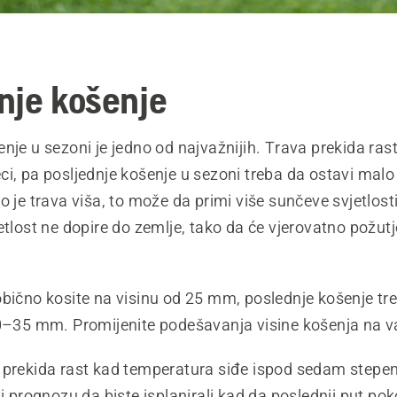
nje košenje
nje u sezoni je jedno od najvažnijih. Trava prekida ra
i, pa posljednje košenje u sezoni treba da ostavi malo
o je trava viša, to može da primi više sunčeve svjetlosti
etlost ne dopire do zemlje, tako da će vjerovatno požutje
obično kosite na visinu od 25 mm, poslednje košenje tr
30–35 mm. Promijenite podešavanja visine košenja na va
prekida rast kad temperatura siđe ispod sedam stepeni 
ti prognozu da biste isplanirali kad da poslednji put pok