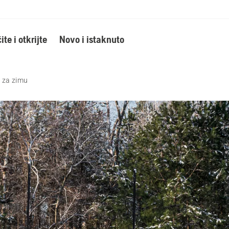
ite i otkrijte
Novo i istaknuto
n za zimu