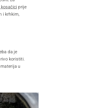
 kosačici
prije
m i krhkim,
eba da je
ivo koristiti.
 materija u