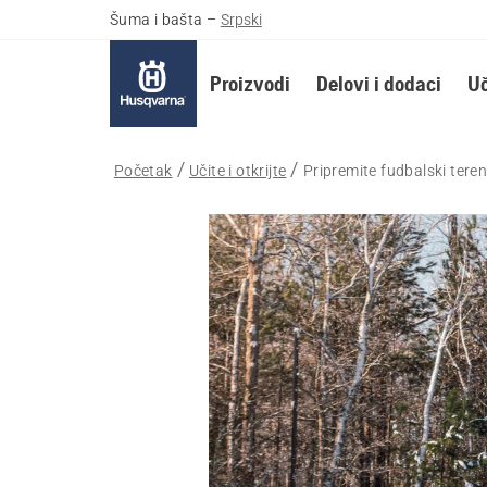
Šuma i bašta
–
Srpski
Proizvodi
Delovi i dodaci
Uč
Početak
Učite i otkrijte
Pripremite fudbalski tere