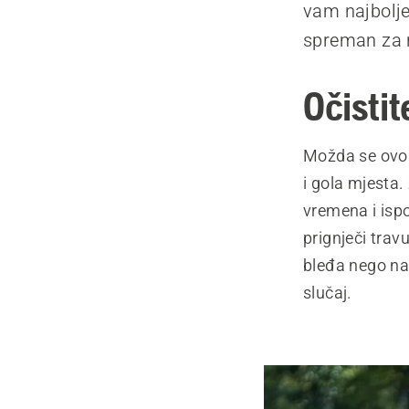
vam najbolje
spreman za r
Očistit
Možda se ovo 
i gola mjesta
vremena i isp
prignječi trav
bleđa nego na
slučaj.