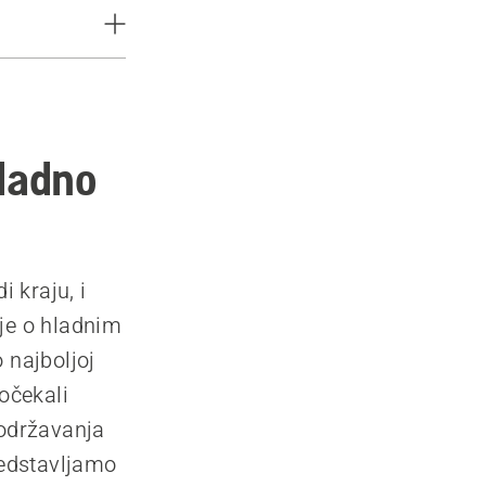
hladno
i kraju, i
nje o hladnim
 najboljoj
dočekali
održavanja
redstavljamo