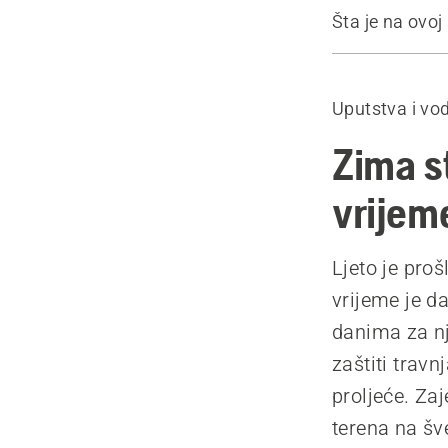
Šta je na ovoj 
Vodič
O Simeonu L
Uputstva i vod
Serija člana
Proizvodi
Zima s
vrijem
Ljeto je proš
vrijeme je d
danima za nj
zaštiti trav
proljeće. Z
terena na š