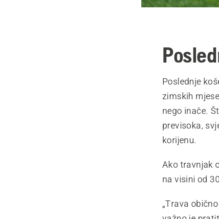
Posled
Poslednje koše
zimskih mjesec
nego inače. Št
previsoka, svj
korijenu.
Ako travnjak 
na visini od 
„Trava obično 
važno je prati