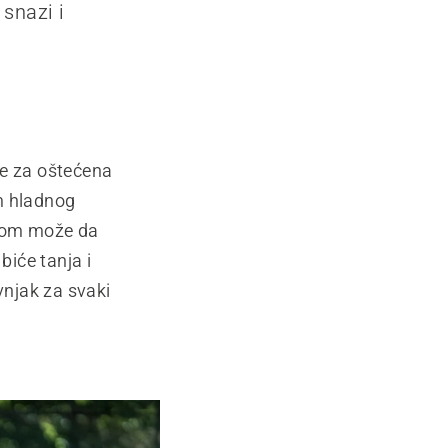
snazi i
te za oštećena
m hladnog
inom može da
biće tanja i
njak za svaki