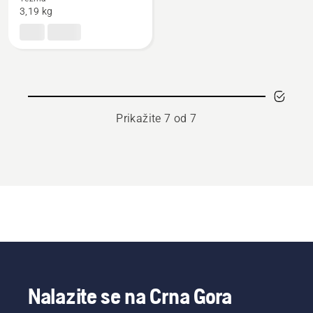
3,19 kg
za
cijepanje
trupaca
Prikažite 7 od 7
Nalazite se na Crna Gora