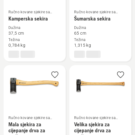
Ručno kovane sjekire sa
Ručno kovane sjekire sa
Pogledajte
Pogledajte
drvenom drškom
drvenom drškom
Kamperska sekira
Šumarska sekira
više
više
detalja
detalja
Dužina
Dužina
37,5 cm
65 cm
o
o
Težina
Težina
Kamperska
Šumarska
0,784 kg
1,315 kg
sekira
sekira
Ručno kovane sjekire sa
Ručno kovane sjekire sa
drvenom drškom
drvenom drškom
Mala sjekira za
Velika sjekira za
Pogledajte
Pogledajte
cijepanje drva za
cijepanje drva za
više
više