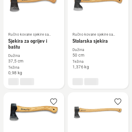
Ručno kovane sjekire sa
Ručno kovane sjekire sa
Pogledajte
Pogledajte
drvenom drškom
drvenom drškom
Sjekira za ogrijev i
Stolarska sjekira
više
više
baštu
Dužina
detalja
detalja
50 cm
Dužina
o
o
37,5 cm
Težina
Sjekira
Stolarska
1,376 kg
Težina
0,98 kg
za
sjekira
ogrijev
i
baštu