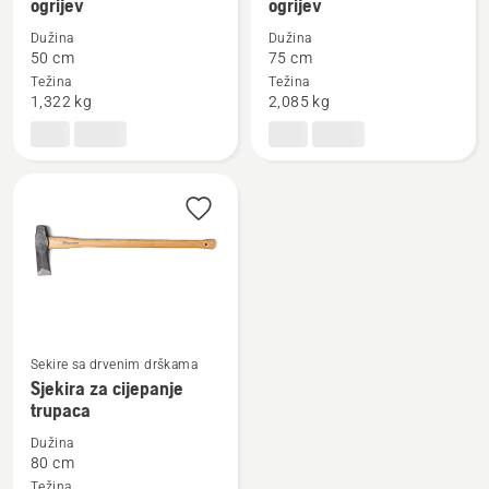
ogrijev
ogrijev
detalja
detalja
Dužina
Dužina
o
o
50 cm
75 cm
Mala
Velika
Težina
Težina
sjekira
sjekira
1,322 kg
2,085 kg
za
za
cijepanje
cijepanje
drva
drva
za
za
ogrijev
ogrijev
Sekire sa drvenim drškama
Pogledajte
Sjekira za cijepanje
više
trupaca
detalja
Dužina
o
80 cm
Sjekira
Težina