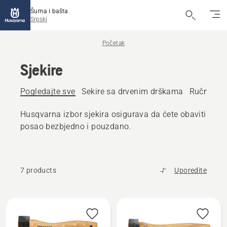
Šuma i bašta
Srpski
Početak
Sjekire
Pogledajte sve
Sekire sa drvenim drškama
Ručno kov
Husqvarna izbor sjekira osigurava da ćete obaviti
posao bezbjedno i pouzdano.
7 products
Uporedite
All
products