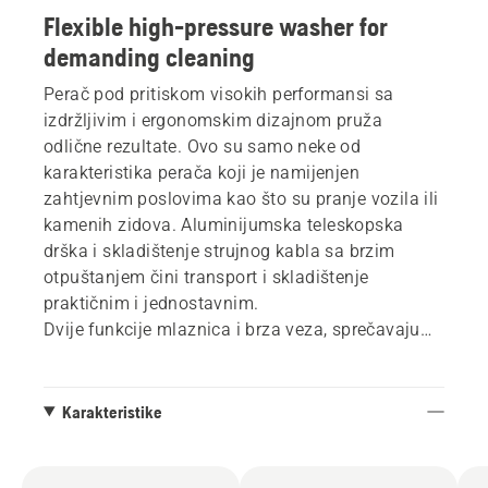
Flexible high-pressure washer for
demanding cleaning
Perač pod pritiskom visokih performansi sa
izdržljivim i ergonomskim dizajnom pruža
odlične rezultate. Ovo su samo neke od
karakteristika perača koji je namijenjen
zahtjevnim poslovima kao što su pranje vozila ili
kamenih zidova. Aluminijumska teleskopska
drška i skladištenje strujnog kabla sa brzim
otpuštanjem čini transport i skladištenje
praktičnim i jednostavnim.
Dvije funkcije mlaznica i brza veza, sprečavaju
komplikacije. Skladištenje dodatne opreme i
koluta crijeva čine rad efikasnim. Metalna pumpa
obezbjeđuje dug životni vijek proizvoda.
Karakteristike
Uključene su i dvije mlaznice i jedan raspršivač
za pjenu. *Napomena: Model na fotografiji može
se vizuelno razlikovati od modela u prodavnici.