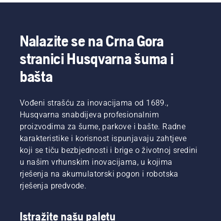
predlažemo
pet
načina
da ih
Nalazite se na Crna Gora
ponovo
stranici Husqvarna šuma i
učinite
lepima:
bašta
Vođeni strašću za inovacijama od 1689.,
Husqvarna snabdijeva profesionalnim
proizvodima za šume, parkove i bašte. Radne
karakteristike i korisnost ispunjavaju zahtjeve
koji se tiču bezbjednosti i brige o životnoj sredini
u našim vrhunskim inovacijama, u kojima
rješenja na akumulatorski pogon i robotska
rješenja predvode.
Istražite našu paletu