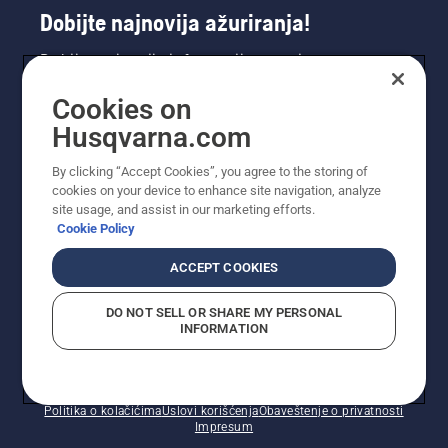
Dobijte najnovija ažuriranja!
Dobijte najnovije informacije o novim
proizvodima, specijalnim ponudama i još mnogo
Cookies on
toga. Prijavite se na naš bilten ovdje.
Husqvarna.com
PRIJAVA ZA BILTEN
By clicking “Accept Cookies”, you agree to the storing of
cookies on your device to enhance site navigation, analyze
site usage, and assist in our marketing efforts.
Cookie Policy
ACCEPT COOKIES
DO NOT SELL OR SHARE MY PERSONAL
INFORMATION
© Husqvarna AB (publ). Sva prava zadržana. Prikazane
cijene su preporučene maloprodajne cijene.
Politika o kolačićima
Uslovi korišćenja
Obaveštenje o privatnosti
Impresum