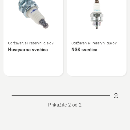
products
Pogledajte
Pogledajte
Održavanje i rezervni djelovi
Održavanje i rezervni djelovi
više
više
Husqvarna svećica
NGK svećica
detalja
detalja
o
o
Husqvarna
NGK
svećica
svećica
Prikažite 2 od 2