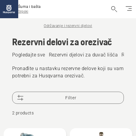
Šuma i bašta
Srpski
Održavanje i rezervni djelovi
Rezervni delovi za orezivač
Pogledajte sve
Rezervni djelovi za duvač lišća
Rezerv
Pronađite u nastavku rezervne delove koji su vam
potrebni za Husqvarna orezivač.
Filter
2 products
All