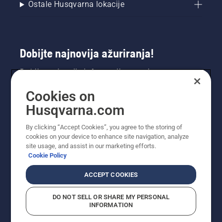
Ostale Husqvarna lokacije
Dobijte najnovija ažuriranja!
Dobijte najnovije informacije o novim
proizvodima, specijalnim ponudama i još mnogo
Cookies on
toga. Prijavite se na naš bilten ovdje.
Husqvarna.com
PRIJAVA ZA BILTEN
By clicking “Accept Cookies”, you agree to the storing of
cookies on your device to enhance site navigation, analyze
site usage, and assist in our marketing efforts.
Cookie Policy
ACCEPT COOKIES
DO NOT SELL OR SHARE MY PERSONAL
INFORMATION