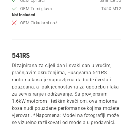
OEM Uprtači
Balance 55
OEM Trimi glava
T45X M12
Not included
OEM Cirkularni nož
541RS
Dizajnirana za cijeli dan i svaki dan u vrućim,
prašnjavim okruženjima, Husqvarna 541RS
motorna kosa je napravljena da bude čvrsta i
pouzdana, a ipak jednostavna za upotrebu i laka
za servisiranje i održavanje. Sa provjerenim
1.6kW ​​motorom i teškim kvačilom, ova motorna
kosa nudi pouzdane performanse kojima možete
vjerovati. *Napomena: Model na fotografiji može
se vizuelno razlikovati od modela u prodavnici.