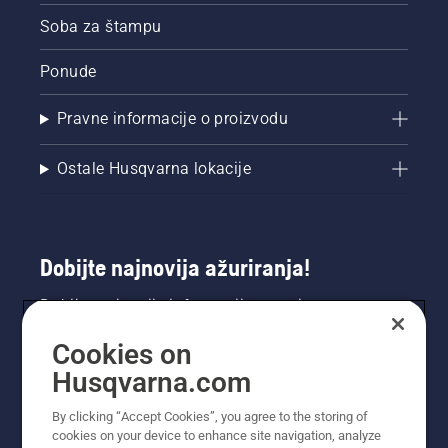
Soba za štampu
Ponude
Pravne informacije o proizvodu
Ostale Husqvarna lokacije
Dobijte najnovija ažuriranja!
Dobijte najnovije informacije o novim
proizvodima, specijalnim ponudama i još mnogo
Cookies on
toga. Prijavite se na naš bilten ovdje.
Husqvarna.com
PRIJAVA ZA BILTEN
By clicking “Accept Cookies”, you agree to the storing of
cookies on your device to enhance site navigation, analyze