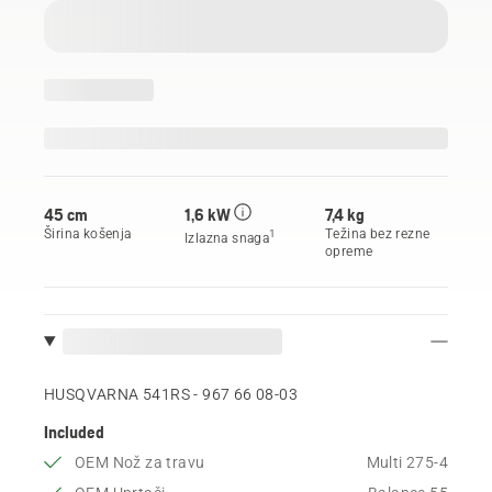
45 cm
1,6 kW
7,4 kg
Širina košenja
Težina bez rezne
1
Izlazna snaga
opreme
HUSQVARNA 541RS - 967 66 08‑03
Included
OEM Nož za travu
Multi 275-4