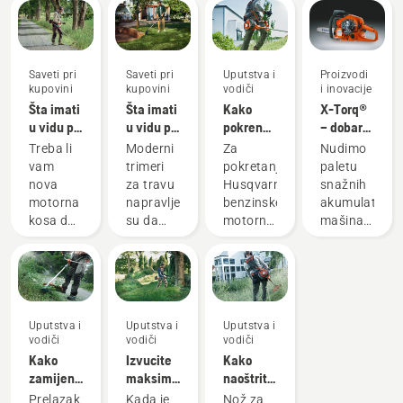
Saveti pri
Saveti pri
Uputstva i
Proizvodi
kupovini
kupovini
vodiči
i inovacije
Šta imati
Šta imati
Kako
X-Torq®
u vidu pri
u vidu pri
pokrenuti
– dobar
kupovini
kupovini
benzinsku
izbor za
Treba li
Moderni
Za
Nudimo
motornih
trimera
motornu
vašu
vam
trimeri
pokretanje
paletu
kosa
za travu
kosu
efikasnost
nova
za travu
Husqvarna
snažnih
u 2023.
i
motorna
napravljeni
benzinske
akumulatorsk
finansije,
kosa da
su da
motorne
mašina.
kao i za
biste
odgovaraju
kose
Ipak, za
našu
raščistili
različitim
potrebno
one
životnu
veći
radnim
je da
stvarno
sredinu
prostor,
uslovima
pratite
zahtevne
visoku
i
jednostavan
zadatke
Uputstva i
Uputstva i
Uputstva i
travu ili
korisnicima.
postupak
povremeno
vodiči
vodiči
vodiči
da biste
Ali kako
predstavljen
će vam
Kako
Izvucite
Kako
rezali
da
u ovom
trebati
zamijeniti
maksimum
naoštriti
grmove i
nađete
video-
mašine
nož za
iz svoje
nož za
Prelazak
Kada je
Nož za
malo
najbolji
zapisu.
na