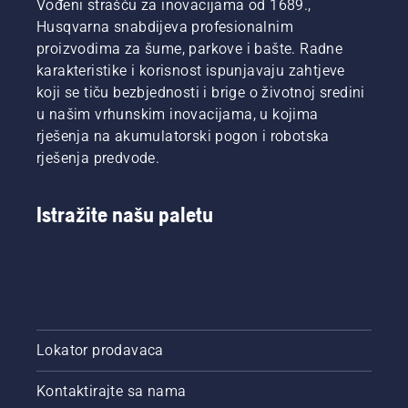
Vođeni strašću za inovacijama od 1689.,
radite to
Husqvarna
brže i
startera
potrošnji
na
Husqvarna snabdijeva profesionalnim
motornom
efikasnije
dok se
goriva i
mjestu
kosom.
košenje.
motor ne
nižih
proizvodima za šume, parkove i bašte. Radne
na kom
Pogledajte
pokrene.
emisija
karakteristike i korisnost ispunjavaju zahtjeve
je lako
ovaj
Postupak
izduvnih
koji se tiču bezbjednosti i brige o životnoj sredini
vidjeti
kratak
pokretanja
gasova
u našim vrhunskim inovacijama, u kojima
male
video-
za
u
djelove ili
rješenja na akumulatorski pogon i robotska
zapis o
motornu
poređenju
alat ako
tome
kosu.
sa
rješenja predvode.
ih
kako
Ako
konvencional
ispustite.
naoštriti
budete
mašinama.
i
pratili
Istražite našu paletu
održavati
ovaj
nož za
postupak
travu.
uvidjećete
da je
Husqvarna
motornu
kosu
Lokator prodavaca
veoma
lako
Kontaktirajte sa nama
pokrenuti.