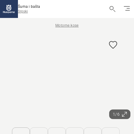
Šuma i bašta
Srpski
Motorne kose
1/6