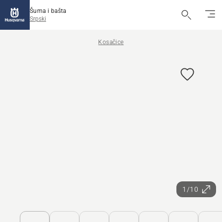
Šuma i bašta
Srpski
Kosačice
1/10