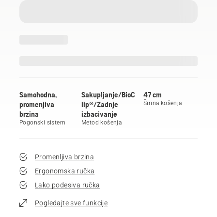
Samohodna,
Sakupljanje/BioC
47 cm
promenjiva
lip®/Zadnje
Širina košenja
brzina
izbacivanje
Pogonski sistem
Metod košenja
Promenljiva brzina
Ergonomska ručka
Lako podesiva ručka
Pogledajte sve funkcije