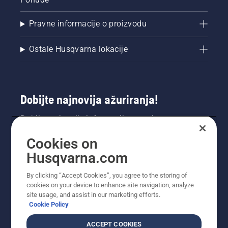
Pravne informacije o proizvodu
Ostale Husqvarna lokacije
Dobijte najnovija ažuriranja!
Dobijte najnovije informacije o novim
proizvodima, specijalnim ponudama i još mnogo
Cookies on
toga. Prijavite se na naš bilten ovdje.
Husqvarna.com
PRIJAVA ZA BILTEN
By clicking “Accept Cookies”, you agree to the storing of
cookies on your device to enhance site navigation, analyze
site usage, and assist in our marketing efforts.
Cookie Policy
ACCEPT COOKIES