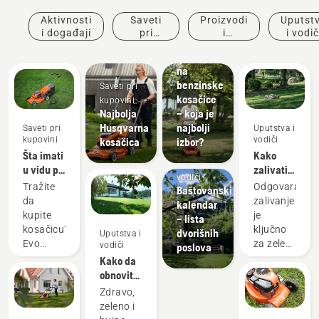
Aktivnosti
Saveti
Proizvodi
Uputst
Električne
i događaji
pri
i
i vodič
kosačice
kupovini
inovacije
u odnosu
na
benzinske
Saveti pri
kosačice
kupovini
Najbolja
– koja je
Husqvarna
najbolji
Saveti pri
Uputstva i
kupovini
vodiči
kosačica
izbor?
Šta imati
Kako
Uputstva i
u vidu pri
zalivati
vodiči
kupovini
travnjak
Tražite
Odgovarajuće
Baštovanski
kosačice
da
zalivanje
kalendar
u 2023.
kupite
je
– lista
kosačicu?
ključno
dvorišnih
Uputstva i
Evo
za zelen i
vodiči
poslova
nekoliko
zdrav
Kako da
stvari
travnjak.
obnovite
koje
Evo
travnjak
Zdravo,
treba
saveta
i sredite
zeleno i
imati u
kompanije
pečate