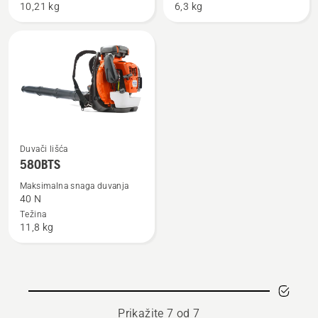
10,21 kg
6,3 kg
Pogledajte
Duvači lišća
više
580BTS
detalja
Maksimalna snaga duvanja
o
40 N
580BTS
Težina
11,8 kg
Prikažite 7 od 7