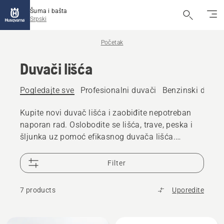
Šuma i bašta
Srpski
Početak
Duvači lišća
Pogledajte sve
Profesionalni duvači
Benzinski duvači
Kupite novi duvač lišća i zaobiđite nepotreban
naporan rad. Oslobodite se lišća, trave, peska i
šljunka uz pomoć efikasnog duvača lišća.
Nudimo i benzinske i baterijske duvače lišća, za
ručno ili leđno nošenje.
Filter
7 products
Uporedite
All