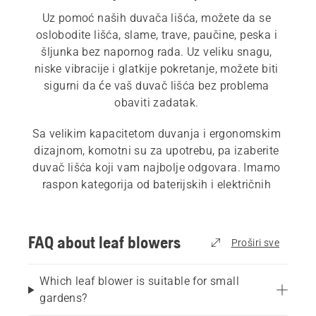
Uz pomoć naših duvača lišća, možete da se 
oslobodite lišća, slame, trave, paučine, peska i 
šljunka bez napornog rada. Uz veliku snagu, 
niske vibracije i glatkije pokretanje, možete biti 
sigurni da će vaš duvač lišća bez problema 
obaviti zadatak. 
Sa velikim kapacitetom duvanja i ergonomskim 
dizajnom, komotni su za upotrebu, pa izaberite 
duvač lišća koji vam najbolje odgovara. Imamo 
raspon kategorija od baterijskih i električnih 
duvača lišća, 
benzinskih duvača lišća
 i takođe 
profesionalnih duvača lišća
 ako se nalazite u 
komercijalnom sektoru. Naš 
vodič za kupovinu 
FAQ about leaf blowers
Proširi sve
duvača lišća
 može da vam pomogne da nađete 
najbolje rešenje za svoje potrebe.
Which leaf blower is suitable for small
gardens?