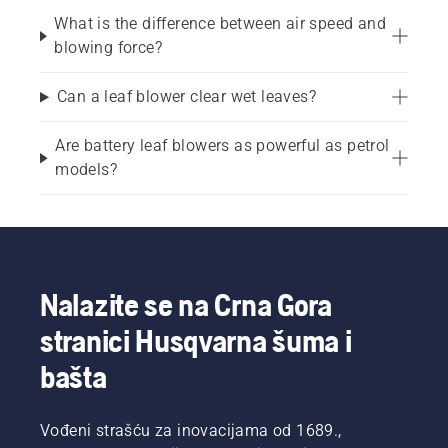
What is the difference between air speed and
blowing force?
Can a leaf blower clear wet leaves?
Are battery leaf blowers as powerful as petrol
models?
Nalazite se na Crna Gora
stranici Husqvarna šuma i
bašta
Vođeni strašću za inovacijama od 1689.,