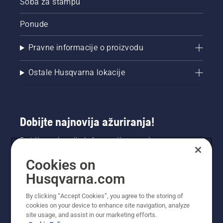
Soba za štampu
Ponude
Pravne informacije o proizvodu
Ostale Husqvarna lokacije
Dobijte najnovija ažuriranja!
Dobijte najnovije informacije o novim
proizvodima, specijalnim ponudama i još mnogo
Cookies on
toga. Prijavite se na naš bilten ovdje.
Husqvarna.com
PRIJAVA ZA BILTEN
By clicking “Accept Cookies”, you agree to the storing of
cookies on your device to enhance site navigation, analyze
site usage, and assist in our marketing efforts.