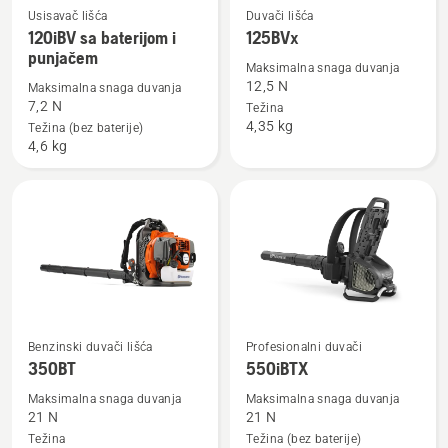
Usisavač lišća
Duvači lišća
Pogledajte
Pogledajte
120iBV sa baterijom i
125BVx
više
više
punjačem
detalja
detalja
Maksimalna snaga duvanja
12,5 N
Maksimalna snaga duvanja
o
o
7,2 N
Težina
120iBV
125BVx
4,35 kg
Težina (bez baterije)
sa
4,6 kg
baterijom
i
punjačem
Pogledajte
Pogledajte
Benzinski duvači lišća
Profesionalni duvači
više
više
350BT
550iBTX
detalja
detalja
Maksimalna snaga duvanja
Maksimalna snaga duvanja
o
o
21 N
21 N
350BT
550iBTX
Težina
Težina (bez baterije)