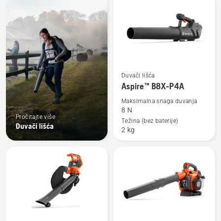
products
Pogledajte
Duvači lišća
više
Aspire™ B8X-P4A
detalja
Maksimalna snaga duvanja
o
8 N
Pročitajte više
Aspire™
Težina (bez baterije)
Duvači lišća
2 kg
B8X-
P4A