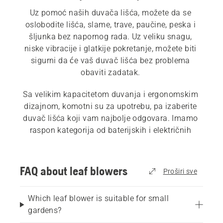
Uz pomoć naših duvača lišća, možete da se 
oslobodite lišća, slame, trave, paučine, peska i 
šljunka bez napornog rada. Uz veliku snagu, 
niske vibracije i glatkije pokretanje, možete biti 
sigurni da će vaš duvač lišća bez problema 
obaviti zadatak. 
Sa velikim kapacitetom duvanja i ergonomskim 
dizajnom, komotni su za upotrebu, pa izaberite 
duvač lišća koji vam najbolje odgovara. Imamo 
raspon kategorija od baterijskih i električnih 
duvača lišća, 
benzinskih duvača lišća
 i takođe 
profesionalnih duvača lišća
 ako se nalazite u 
komercijalnom sektoru. Naš 
vodič za kupovinu 
FAQ about leaf blowers
Proširi sve
duvača lišća
 može da vam pomogne da nađete 
najbolje rešenje za svoje potrebe.
Which leaf blower is suitable for small
gardens?