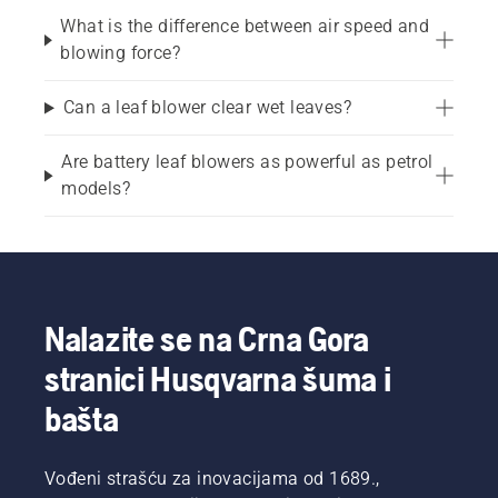
What is the difference between air speed and
blowing force?
Can a leaf blower clear wet leaves?
Are battery leaf blowers as powerful as petrol
models?
Nalazite se na Crna Gora
stranici Husqvarna šuma i
bašta
Vođeni strašću za inovacijama od 1689.,