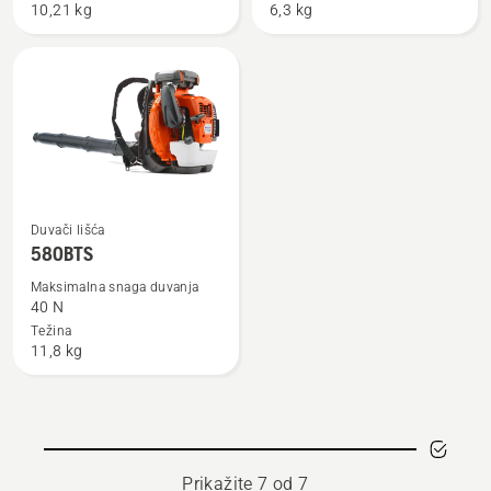
10,21 kg
6,3 kg
Pogledajte
Duvači lišća
više
580BTS
detalja
Maksimalna snaga duvanja
o
40 N
580BTS
Težina
11,8 kg
Prikažite 7 od 7