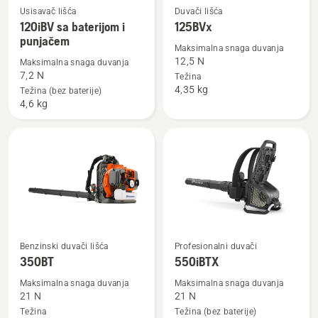
Usisavač lišća
Duvači lišća
Pogledajte
Pogledajte
120iBV sa baterijom i
125BVx
više
više
punjačem
detalja
detalja
Maksimalna snaga duvanja
12,5 N
Maksimalna snaga duvanja
o
o
7,2 N
Težina
120iBV
125BVx
4,35 kg
Težina (bez baterije)
sa
4,6 kg
baterijom
i
punjačem
Pogledajte
Pogledajte
Benzinski duvači lišća
Profesionalni duvači
više
više
350BT
550iBTX
detalja
detalja
Maksimalna snaga duvanja
Maksimalna snaga duvanja
o
o
21 N
21 N
350BT
550iBTX
Težina
Težina (bez baterije)