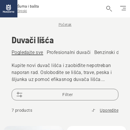
Šuma i bašta
Srpski
Početak
Duvači lišća
Pogledajte sve
Profesionalni duvači
Benzinski duvači
Kupite novi duvač lišća i zaobiđite nepotreban
naporan rad. Oslobodite se lišća, trave, peska i
šljunka uz pomoć efikasnog duvača lišća.
Nudimo i benzinske i baterijske duvače lišća, za
ručno ili leđno nošenje.
Filter
7 products
Uporedite
All