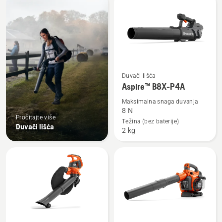
products
Pogledajte
Duvači lišća
više
Aspire™ B8X-P4A
detalja
Maksimalna snaga duvanja
o
8 N
Pročitajte više
Aspire™
Težina (bez baterije)
Duvači lišća
2 kg
B8X-
P4A