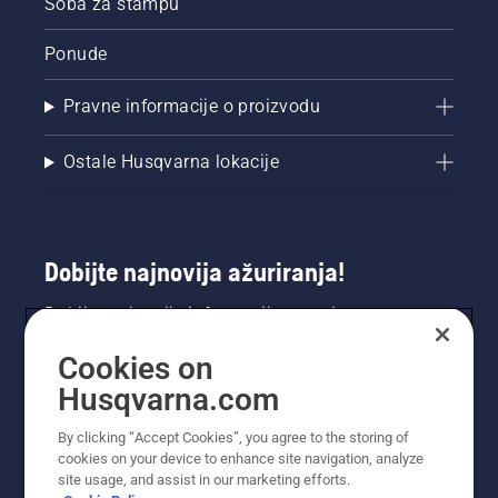
Soba za štampu
Ponude
Pravne informacije o proizvodu
Ostale Husqvarna lokacije
Dobijte najnovija ažuriranja!
Dobijte najnovije informacije o novim
proizvodima, specijalnim ponudama i još mnogo
Cookies on
toga. Prijavite se na naš bilten ovdje.
Husqvarna.com
PRIJAVA ZA BILTEN
By clicking “Accept Cookies”, you agree to the storing of
cookies on your device to enhance site navigation, analyze
site usage, and assist in our marketing efforts.