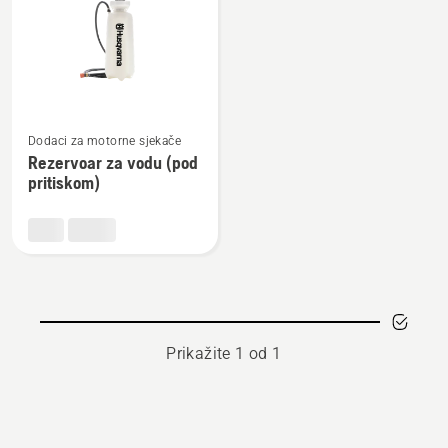
products
Pogledajte
Dodaci za motorne sjekače
više
Rezervoar za vodu (pod
detalja
pritiskom)
o
Rezervoar
za
vodu
(pod
pritiskom)
Prikažite 1 od 1