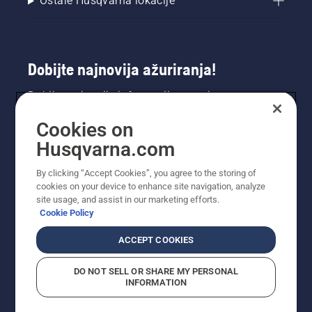
Ostale Husqvarna lokacije
Dobijte najnovija ažuriranja!
Dobijte najnovije informacije o novim
proizvodima, specijalnim ponudama i još mnogo
Cookies on
toga. Prijavite se na naš bilten ovdje.
Husqvarna.com
PRIJAVA ZA BILTEN
By clicking “Accept Cookies”, you agree to the storing of
cookies on your device to enhance site navigation, analyze
site usage, and assist in our marketing efforts.
Cookie Policy
ACCEPT COOKIES
DO NOT SELL OR SHARE MY PERSONAL
INFORMATION