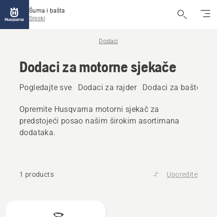
Šuma i bašta
Srpski
Dodaci
Dodaci za motorne sjekače
Pogledajte sve
Dodaci za rajder
Dodaci za baštenski 
Opremite Husqvarna motorni sjekač za
predstojeći posao našim širokim asortimana
dodataka.
1 products
Uporedite
All