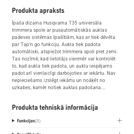
Produkta apraksts
Īpaša dizaina Husqvarna T35 universāla
trimmera spole ar pusautomātiskās auklas
padeves sistēmas īpašībām, kas ar tiek dēvēta
par Tap'n go funkciju. Aukla tiek padota
automātiski, atspiežot trimmera spoli pret zemi.
Tas nozīmē, kad lietotājs vienmēr var kontrolēt
to, kad aukla tiek padota, un auklu iespējams
padot arī vienlaicīgi darbojoties ar iekārtu. Nav
nepieciešams izslēgt iekārtu un noāķēt no
uzkabes, kamēr notiek auklas padošana.
T35 Universal iepakojums iekļauj adapterus, kas
to ļauj pielikt vairākumam citu zīmolu.
Produkta tehniskā informācija
Funkcijas
(
5
)