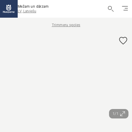
Mežam un dārzam
LV, Latviešu
Trimmeru spoles
1/1