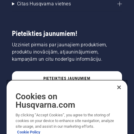
Citas Husqvarna vietnes
Pieteikties jaunumiem!
Uzziniet pirmais par jaunajiem produktiem,
produktu inovācijām, atjauninājumiem,
kampaņām un citu noderīgu informāciju.
PIETEIKTIES JAUNUMIEM
Cookies on
PROFESIONĀLIS
Husqvarna.com
By clicking “Accept Cookies”, you agree to the storing of
cookies on your device to enhance site navigation, analyze
site usage, and assist in our marketing efforts.
Cookie Policy