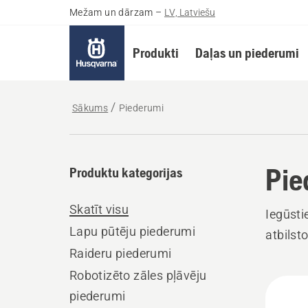
Mežam un dārzam
–
LV, Latviešu
Produkti
Daļas un piederumi
Sākums
Piederumi
Pie
Produktu kategorijas
Skatīt visu
Iegūst
Lapu pūtēju piederumi
atbilst
Raideru piederumi
Robotizēto zāles pļāvēju
Visi
piederumi