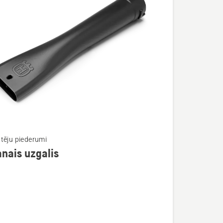
tēju piederumi
nais uzgalis
ijas
is