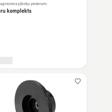
pagrieziena pļāvēju piederumi
uru komplekts
ijas
ts