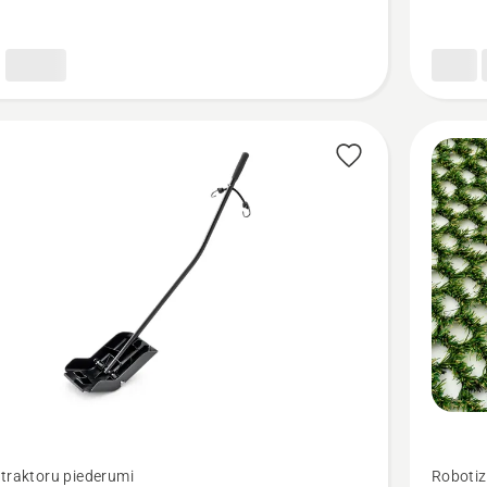
Skatīt
traktoru piederumi
Robotiz
vairāk