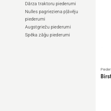
produ
Dārza traktoru piederumi
Nulles pagrieziena pļāvēju
piederumi
Augstgriežu piederumi
Spēka zāģu piederumi
Skatīt
Piede
vairāk
Birs
informā
par
Birste