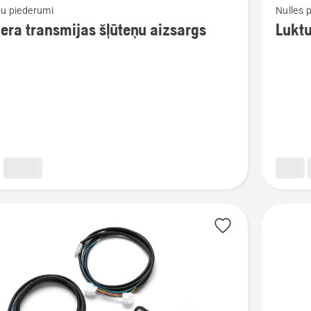
ru piederumi
Nulles 
vairāk
era transmijas šļūteņu aizsargs
Lukt
cijas
informāc
par
a
Lukturu
jas
komplek
s