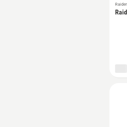
Raide
vairāk
Raid
informā
par
Raider
transmi
šļūteņu
aizsarg