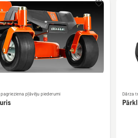
Skatīt
 pagrieziena pļāvēju piederumi
Dārza t
vairāk
uris
Pārkl
cijas
informāc
par
s
Pārklājs