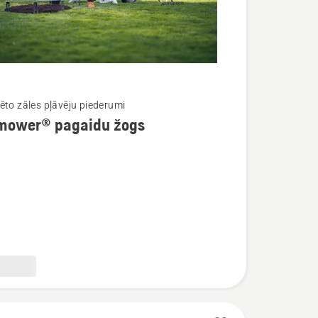
ēto zāles pļāvēju piederumi
mower® pagaidu žogs
ijas
wer®