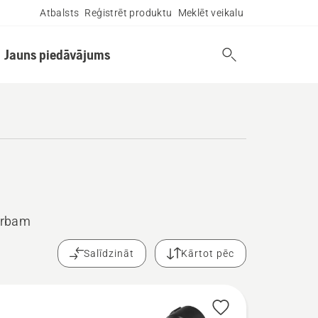
Atbalsts
Reģistrēt produktu
Meklēt veikalu
Jauns piedāvājums
arbam
Salīdzināt
Kārtot pēc