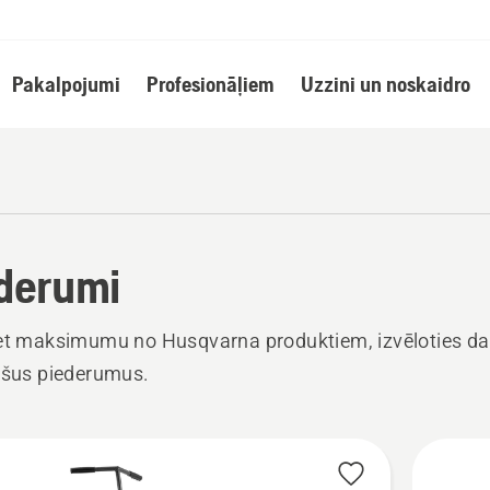
Pakalpojumi
Profesionāļiem
Uzzini un noskaidro
derumi
iet maksimumu no Husqvarna produktiem, izvēloties d
ošus piederumus.