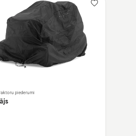
raktoru piederumi
ājs
ijas