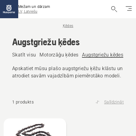
Mežam un dārzam
LV, Latviešu
Ķēdes
Augstgriežu ķēdes
Skatīt visu
Motorzāģu ķēdes
Augstgriežu ķēdes
Apskatiet mūsu plašo augstgriežu ķēžu klāstu un
atrodiet savām vajadzībām piemērotāko modeli.
1 produkts
Salīdzināt
Visi
produkti