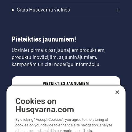
Citas Husqvarna vietnes
Pieteikties jaunumiem!
Uzziniet pirmais par jaunajiem produktiem,
produktu inovācijām, atjauninājumiem,
kampaņām un citu noderīgu informāciju.
PIETEIKTIES JAUNUMIEM
Cookies on
PROFESIONĀLIS
Husqvarna.com
By clicking “Accept Cookies”, you agree to the storing of
cookies on your device to enhance site navigation, analyze
site usage, and assist in our marketing efforts.