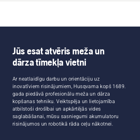
Jūs esat atvēris meža un
dārza tīmekļa vietni
Ar neatlaidīgu darbu un orientāciju uz
inovatīviem risinājumiem, Husqvarna kopš 1689.
gada piedāvā profesionālu meža un dārza
kopšanas tehniku. Veiktspēja un lietojamība
atbilstoši drošībai un apkārtējās vides
saglabāšanai, mūsu sasniegumi akumulatoru
risinājumos un robotikā rāda ceļu nākotnei.