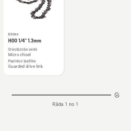
Skatīt
Ķēdes
vairāk
H00 1/4" 1.3mm
informācijas
Griezējzoba veids
par
Micro chisel
H00
Papildus īpašība
Guarded drive link
1/4"
1.3mm
Rāda 1 no 1