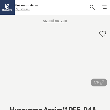
Mežam un dārzam
LV, Latviešu
Atzarošanas zāģi
1/9
Husqvarna Aspire™ PE5-P4A,