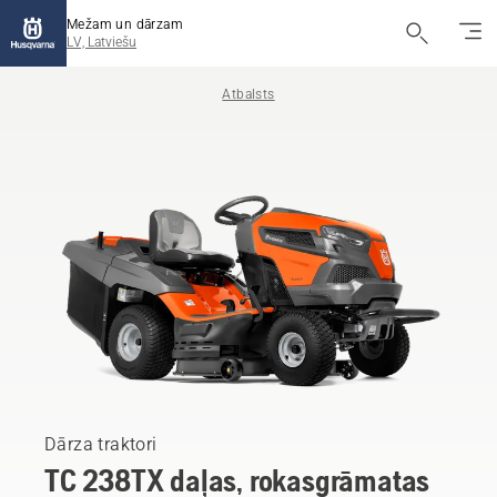
Mežam un dārzam
LV, Latviešu
Atbalsts
Dārza traktori
TC 238TX daļas, rokasgrāmatas