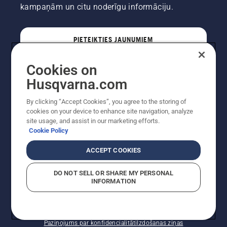
kampaņām un citu noderīgu informāciju.
PIETEIKTIES JAUNUMIEM
Cookies on
PROFESIONĀLIS
Husqvarna.com
By clicking “Accept Cookies”, you agree to the storing of
cookies on your device to enhance site navigation, analyze
site usage, and assist in our marketing efforts.
Cookie Policy
ACCEPT COOKIES
DO NOT SELL OR SHARE MY PERSONAL
INFORMATION
Autortiesības — 2022 Husqvarna AB (publ). Visas
tiesības ir aizsargātas. Norādītās cenas ir ieteicamās
mazumtirdzniecības cenas.
Sīkfailu politika
Lietošanas noteikumi
Paziņojums par konfidencialitāti
Izdošanas ziņas