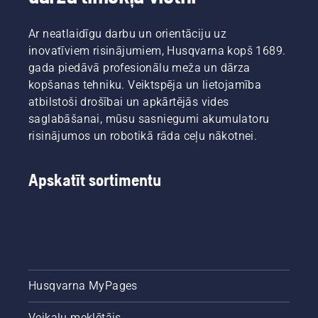
Ar neatlaidīgu darbu un orientāciju uz
inovatīviem risinājumiem, Husqvarna kopš 1689.
gada piedāvā profesionālu meža un dārza
kopšanas tehniku. Veiktspēja un lietojamība
atbilstoši drošībai un apkārtējās vides
saglabāšanai, mūsu sasniegumi akumulatoru
risinājumos un robotikā rāda ceļu nākotnei.
Apskatīt sortimentu
Husqvarna MyPages
Veikalu meklētājs