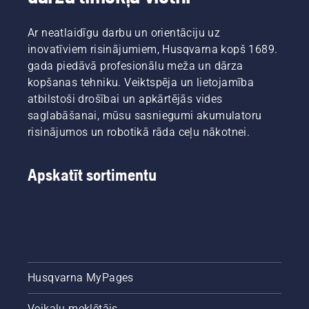
Ar neatlaidīgu darbu un orientāciju uz
inovatīviem risinājumiem, Husqvarna kopš 1689.
gada piedāvā profesionālu meža un dārza
kopšanas tehniku. Veiktspēja un lietojamība
atbilstoši drošībai un apkārtējās vides
saglabāšanai, mūsu sasniegumi akumulatoru
risinājumos un robotikā rāda ceļu nākotnei.
Apskatīt sortimentu
Husqvarna MyPages
Veikalu meklētājs