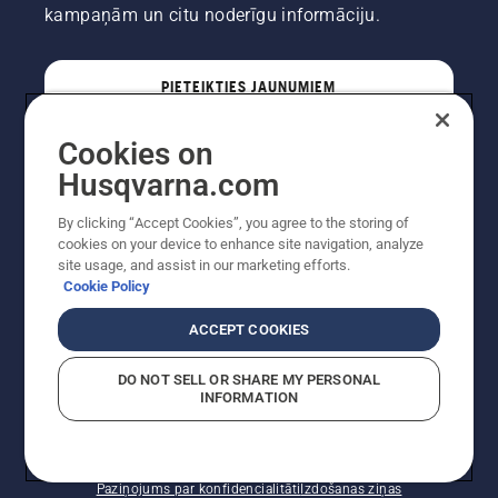
kampaņām un citu noderīgu informāciju.
PIETEIKTIES JAUNUMIEM
Cookies on
PROFESIONĀLIS
Husqvarna.com
By clicking “Accept Cookies”, you agree to the storing of
cookies on your device to enhance site navigation, analyze
site usage, and assist in our marketing efforts.
Cookie Policy
ACCEPT COOKIES
DO NOT SELL OR SHARE MY PERSONAL
INFORMATION
Autortiesības — 2022 Husqvarna AB (publ). Visas
tiesības ir aizsargātas. Norādītās cenas ir ieteicamās
mazumtirdzniecības cenas.
Sīkfailu politika
Lietošanas noteikumi
Paziņojums par konfidencialitāti
Izdošanas ziņas