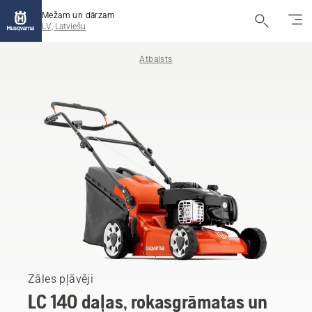
Mežam un dārzam
LV, Latviešu
Atbalsts
Zāles pļāvēji
LC 140 daļas, rokasgrāmatas un