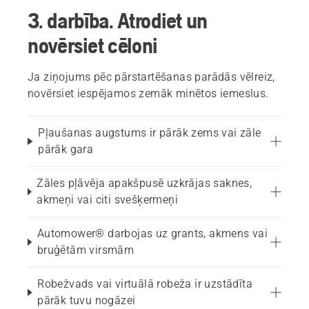
3. darbība. Atrodiet un
novērsiet cēloni
Ja ziņojums pēc pārstartēšanas parādās vēlreiz,
novērsiet iespējamos zemāk minētos iemeslus.
Pļaušanas augstums ir pārāk zems vai zāle
pārāk gara
Zāles pļāvēja apakšpusē uzkrājas saknes,
akmeņi vai citi svešķermeņi
Automower® darbojas uz grants, akmens vai
bruģētām virsmām
Robežvads vai virtuālā robeža ir uzstādīta
pārāk tuvu nogāzei