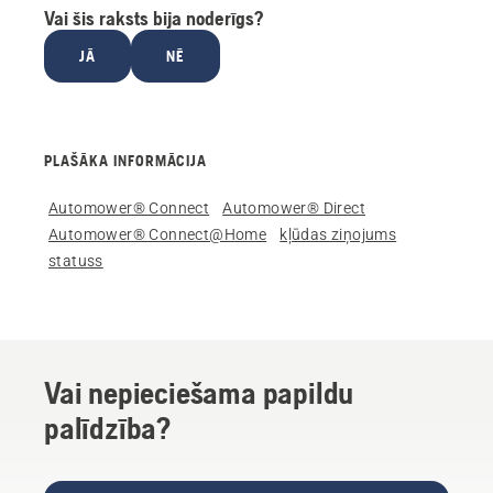
Vai šis raksts bija noderīgs?
JĀ
NĒ
PLAŠĀKA INFORMĀCIJA
Automower® Connect
Automower® Direct
Automower® Connect@Home
kļūdas ziņojums
statuss
Vai nepieciešama papildu
palīdzība?