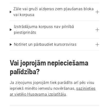
Zāle vai gruži aizķeras zem pļaušanas bloka
vai korpusa
Izstrādājuma korpuss nav pilnībā
piestiprināts
Notīriet un pārbaudiet kursorsviras
Vai joprojām nepieciešama
palīdzība?
Ja ziņojums joprojām tiek parādīts arī pēc visu
iepriekš minēto iemeslu novēršanas,
sazinieties
ar vietējo Husqvarna izplatītāju
.