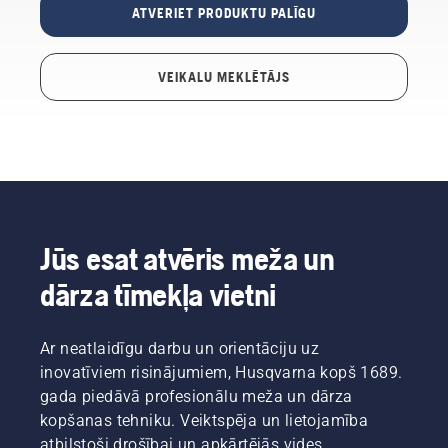
ATVERIET PRODUKTU PALĪGU
VEIKALU MEKLĒTĀJS
Jūs esat atvēris meža un
dārza tīmekļa vietni
Ar neatlaidīgu darbu un orientāciju uz
inovatīviem risinājumiem, Husqvarna kopš 1689.
gada piedāvā profesionālu meža un dārza
kopšanas tehniku. Veiktspēja un lietojamība
atbilstoši drošībai un apkārtējās vides