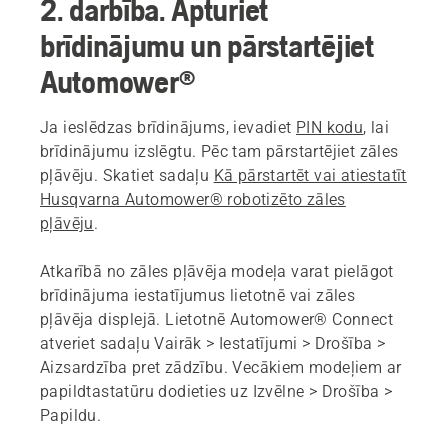
2. darbība. Apturiet
brīdinājumu un pārstartējiet
Automower®
Ja ieslēdzas brīdinājums, ievadiet
PIN kodu
, lai
brīdinājumu izslēgtu. Pēc tam pārstartējiet zāles
pļāvēju. Skatiet sadaļu
Kā pārstartēt vai atiestatīt
Husqvarna Automower® robotizēto zāles
pļāvēju
.
Atkarībā no zāles pļāvēja modeļa varat pielāgot
brīdinājuma iestatījumus lietotnē vai zāles
pļāvēja displejā. Lietotnē Automower® Connect
atveriet sadaļu
Vairāk > Iestatījumi > Drošība >
Aizsardzība pret zādzību
. Vecākiem modeļiem ar
papildtastatūru dodieties uz
Izvēlne > Drošība >
Papildu
.