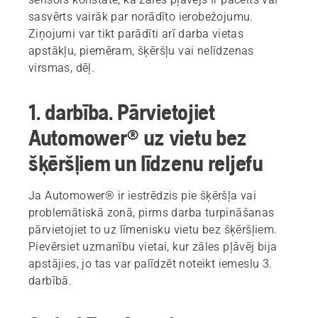
sasvērts vairāk par norādīto ierobežojumu.
Ziņojumi var tikt parādīti arī darba vietas
apstākļu, piemēram, šķēršļu vai nelīdzenas
virsmas, dēļ.
1. darbība. Pārvietojiet
Automower® uz vietu bez
šķēršļiem un līdzenu reljefu
Ja Automower® ir iestrēdzis pie šķēršļa vai
problemātiskā zonā, pirms darba turpināšanas
pārvietojiet to uz līmenisku vietu bez šķēršļiem.
Pievērsiet uzmanību vietai, kur zāles pļāvēj bija
apstājies, jo tas var palīdzēt noteikt iemeslu 3.
darbībā.