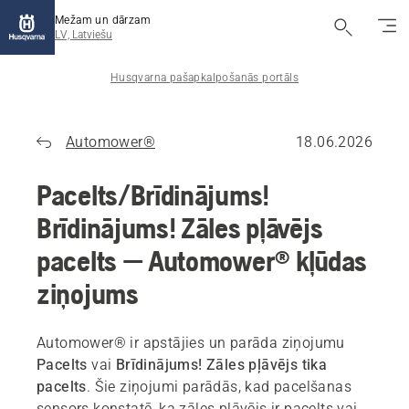
Mežam un dārzam
LV, Latviešu
Husqvarna pašapkalpošanās portāls
Automower®
18.06.2026
Pacelts/Brīdinājums!
Brīdinājums! Zāles pļāvējs
pacelts — Automower® kļūdas
ziņojums
Automower® ir apstājies un parāda ziņojumu
Pacelts
vai
Brīdinājums! Zāles pļāvējs tika
pacelts
. Šie ziņojumi parādās, kad pacelšanas
sensors konstatē, ka zāles pļāvējs ir pacelts vai