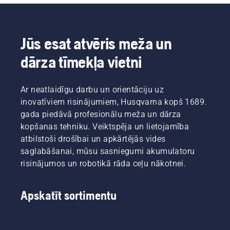
Jūs esat atvēris meža un
dārza tīmekļa vietni
Ar neatlaidīgu darbu un orientāciju uz
inovatīviem risinājumiem, Husqvarna kopš 1689.
gada piedāvā profesionālu meža un dārza
kopšanas tehniku. Veiktspēja un lietojamība
atbilstoši drošībai un apkārtējās vides
saglabāšanai, mūsu sasniegumi akumulatoru
risinājumos un robotikā rāda ceļu nākotnei.
Apskatīt sortimentu