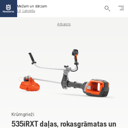
Mežam un dārzam
LV, Latviešu
Atbalsts
Krūmgrieži
535iRXT daļas, rokasgrāmatas un