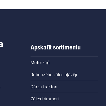
a
Apskatīt sortimentu
Motorzāģi
Robotizētie zāles pļāvēji
Dārza traktori
š
Zāles trimmeri