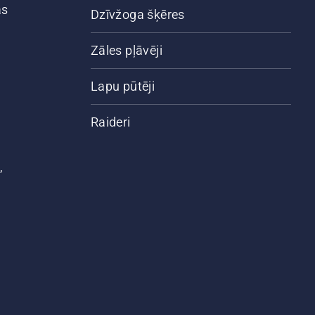
ās
Dzīvžoga šķēres
Zāles pļāvēji
Lapu pūtēji
Raideri
,