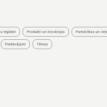
u iegādei
Produkti un inovācijas
Pamācības un ceļv
Piedāvājumi
Tēmas