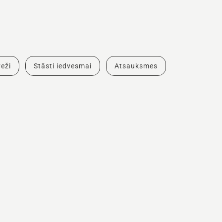
eži
Stāsti iedvesmai
Atsauksmes