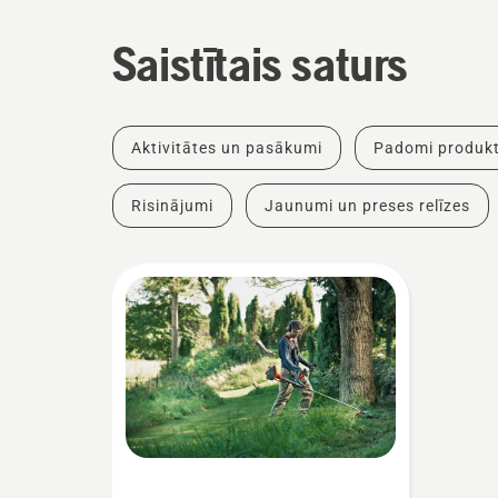
Saistītais saturs
Aktivitātes un pasākumi
Padomi produkt
Risinājumi
Jaunumi un preses relīzes