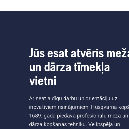
Jūs esat atvēris mež
un dārza tīmekļa
vietni
Ar neatlaidīgu darbu un orientāciju uz
inovatīviem risinājumiem, Husqvarna kop
1689. gada piedāvā profesionālu meža un
dārza kopšanas tehniku. Veiktspēja un