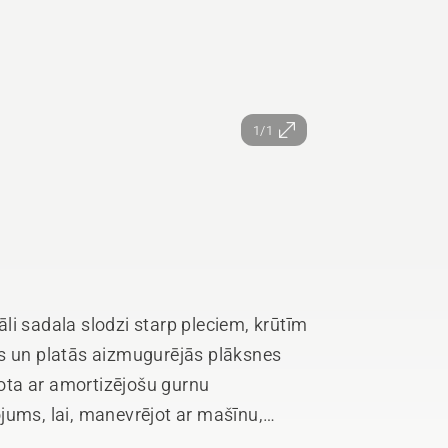
1/1
li sadala slodzi starp pleciem, krūtīm
as un platās aizmugurējās plāksnes
ota ar amortizējošu gurnu
jums, lai, manevrējot ar mašīnu,
kustības, tādējādi saudzējot muguru.