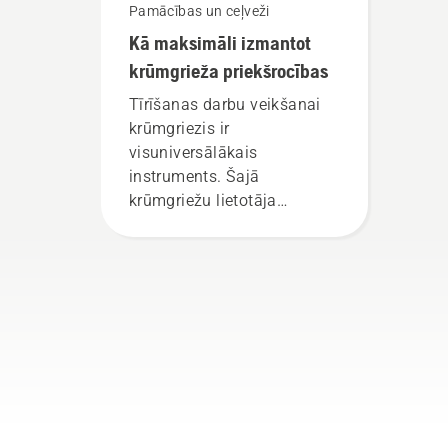
Pamācības un ceļveži
Kā maksimāli izmantot
krūmgrieža priekšrocības
Tīrīšanas darbu veikšanai
krūmgriezis ir
visuniversālākais
instruments. Šajā
krūmgriežu lietotāja
rokasgrāmatā ir pieejams
saraksts ar padomiem, kā
droši un efektīvi strādāt ar
Husqvarna krūmgriezi.