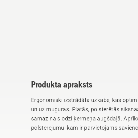
Produkta apraksts
Ergonomiski izstrādāta uzkabe, kas optimā
un uz muguras. Platās, polsterētās siksn
samazina slodzi ķermeņa augšdaļā. Aprīk
polsterējumu, kam ir pārvietojams savieno
ķermenim būtu pēc iespējas mazāk jāveic 