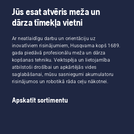
Jūs esat atvēris meža un
dārza tīmekļa vietni
Ar neatlaidīgu darbu un orientāciju uz
inovatīviem risinājumiem, Husqvarna kopš 1689.
gada piedāvā profesionālu meža un dārza
kopšanas tehniku. Veiktspēja un lietojamība
atbilstoši drošībai un apkārtējās vides
saglabāšanai, mūsu sasniegumi akumulatoru
risinājumos un robotikā rāda ceļu nākotnei.
Apskatīt sortimentu