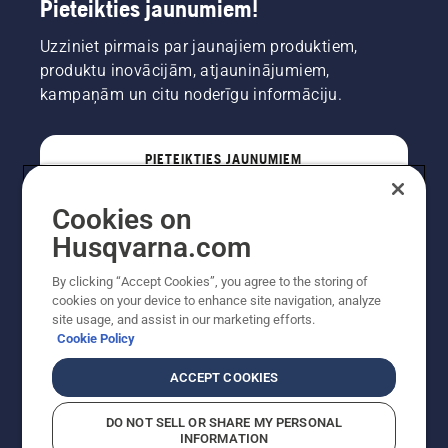
Pieteikties jaunumiem!
Uzziniet pirmais par jaunajiem produktiem,
produktu inovācijām, atjauninājumiem,
kampaņām un citu noderīgu informāciju.
PIETEIKTIES JAUNUMIEM
Cookies on
PROFESIONĀLIS
Husqvarna.com
By clicking “Accept Cookies”, you agree to the storing of
cookies on your device to enhance site navigation, analyze
site usage, and assist in our marketing efforts.
Cookie Policy
ACCEPT COOKIES
DO NOT SELL OR SHARE MY PERSONAL
INFORMATION
Autortiesības — 2022 Husqvarna AB (publ). Visas