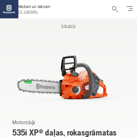
Mežam un dārzam
LV, Latviešu
Atbalsts
Motorzāģi
535i XP® daļas, rokasgrāmatas