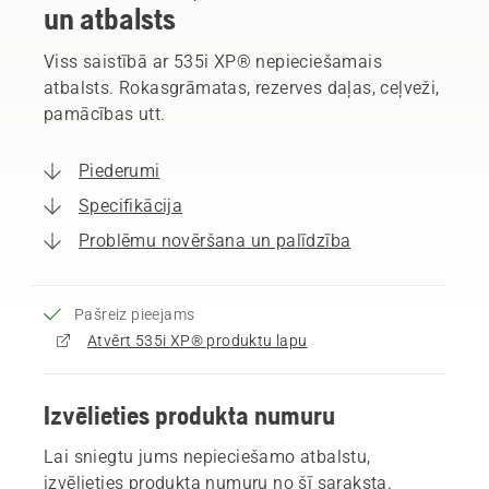
un atbalsts
Viss saistībā ar 535i XP® nepieciešamais
atbalsts. Rokasgrāmatas, rezerves daļas, ceļveži,
pamācības utt.
Piederumi
Specifikācija
Problēmu novēršana un palīdzība
Pašreiz pieejams
Atvērt 535i XP® produktu lapu
Izvēlieties produkta numuru
Lai sniegtu jums nepieciešamo atbalstu,
izvēlieties produkta numuru no šī saraksta.