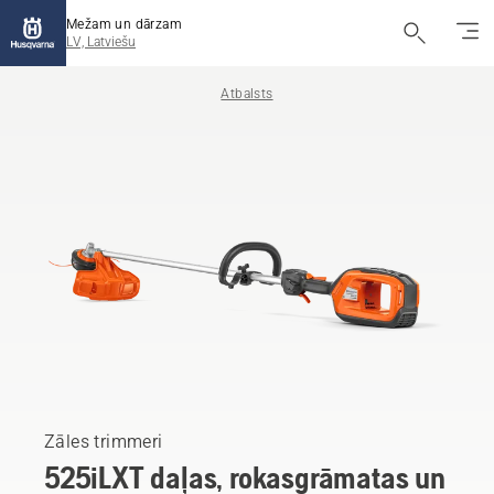
Mežam un dārzam
LV, Latviešu
Atbalsts
Zāles trimmeri
525iLXT daļas, rokasgrāmatas un