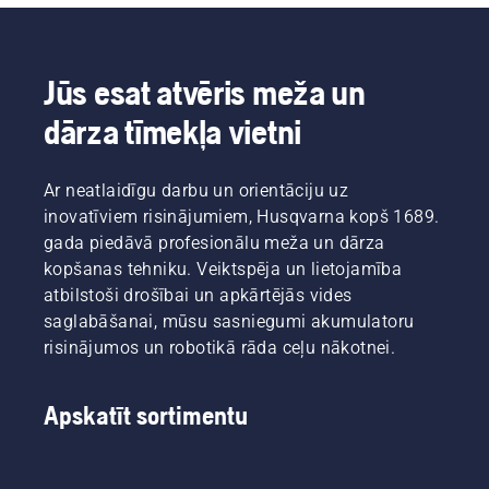
Jūs esat atvēris meža un
dārza tīmekļa vietni
Ar neatlaidīgu darbu un orientāciju uz
inovatīviem risinājumiem, Husqvarna kopš 1689.
gada piedāvā profesionālu meža un dārza
kopšanas tehniku. Veiktspēja un lietojamība
atbilstoši drošībai un apkārtējās vides
saglabāšanai, mūsu sasniegumi akumulatoru
risinājumos un robotikā rāda ceļu nākotnei.
Apskatīt sortimentu