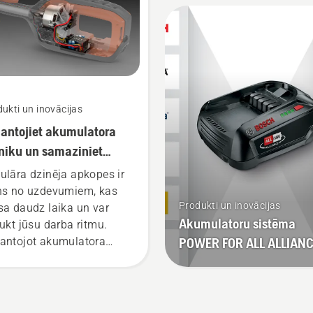
ukti un inovācijas
antojiet akumulatora
niku un samaziniet
kopes apjomu
ulāra dzinēja apkopes ir
ns no uzdevumiem, kas
Produkti un inovācijas
sa daudz laika un var
Akumulatoru sistēma
aukt jūsu darba ritmu.
antojot akumulatora
POWER FOR ALL ALLIAN
iku, šīs rūpes atkrīt.