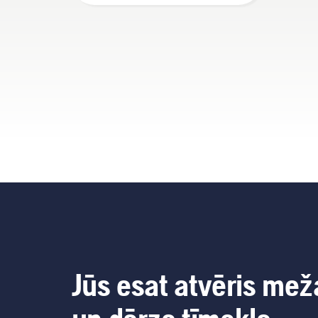
Jūs esat atvēris mež