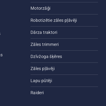
Motorzāģi
Robotizētie zāles pļāvēji
Dārza traktori
š
Zāles trimmeri
ās
Dzīvžoga šķēres
Zāles pļāvēji
Lapu pūtēji
Raideri