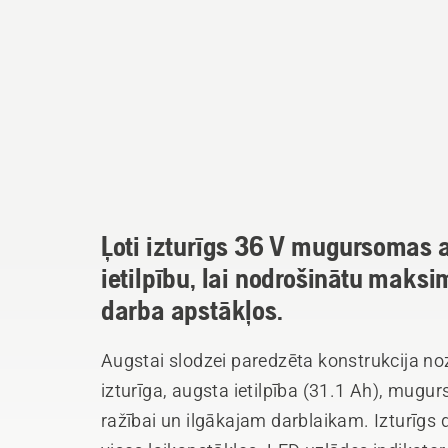
Ļoti izturīgs 36 V mugursomas a
ietilpību, lai nodrošinātu maksi
darba apstākļos.
Augstai slodzei paredzēta konstrukcija no
izturīga, augsta ietilpība (31.1 Ah), mug
ražībai un ilgākajam darblaikam. Izturīgs