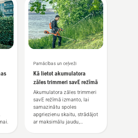
Pamācības un ceļveži
mas
Kā lietot akumulatora
zāles trimmeri savE režīmā
Akumulatora zāles trimmeri
savE režīmā izmanto, lai
samazinātu spoles
,
apgriezienu skaitu, strādājot
nai.
ar maksimālu jaudu,
vienlaikus uzturot tādu
griezes momentu, kas ļauj