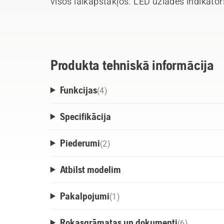
visos laikapstākļos. LED uzlādes indikator
uzlādes līmeni procentos uz adaptera, atv
Ergonomiskā uzkabe ir individuāli pielāg
akumulators dod iespēju tos mainīt, nema
novietošanai uz zemes, ērtībai un ražībai
Produkta tehniskā informācija
uzkabei kļūt slapjai vai netīrai.
Funkcijas
(
4
)
Specifikācija
Piederumi
(
2
)
Atbilst modelim
Pakalpojumi
(
1
)
Rokasgrāmatas un dokumenti
(
6
)