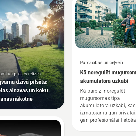
Pamācības un ceļveži
Kā noregulēt mugurso
mi un preses relīzes
akumulatora uzkabi
varna dzīvā pilsēta:
ētas ainavas un koku
Kā pareizi noregulēt
šanas nākotne
mugursomas tipa
akumulatora uzkabi, kas
izmatojama gan privātai
gan profesionālai lietoša