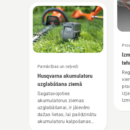
pavisam jauns akumulatoru
izstrādājumu līmenis,”
stāsta Johans Svenungs
(Johan Svennung),
Husqvarna elektrisko un ar
akumulatoru darbināmo
Prod
rokā turamo produktu
Izm
nodaļas vadītājs.
teh
Pamācības un ceļveži
ap
Reg
Husqvarna akumulatoru
vie
uzglabāšana ziemā
pra
izj
Sagatavojoties
Izm
akumulatorus ziemas
tehn
uzglabāšanai, ir jāievēro
dažas lietas, lai paildzinātu
akumulatoru kalpošanas
laiku.