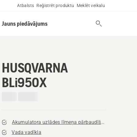
Atbalsts
Reģistrēt produktu
Meklēt veikalu
Jauns piedāvājums
HUSQVARNA
BLi950X
Akumulatora uzlādes līmeņa pārbaudīšana
Vada vadīkla