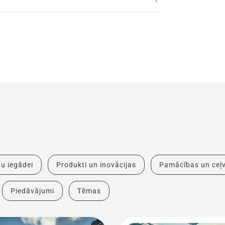
u iegādei
Produkti un inovācijas
Pamācības un ceļv
Piedāvājumi
Tēmas