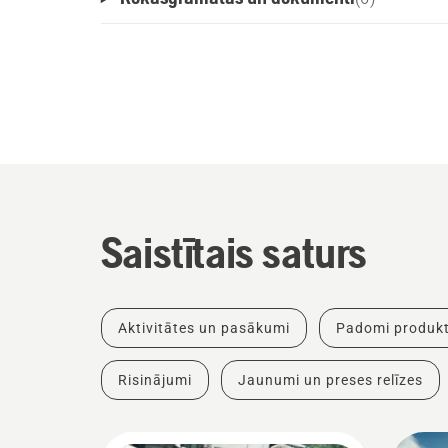
Saistītais saturs
Aktivitātes un pasākumi
Padomi produkt
Risinājumi
Jaunumi un preses relīzes