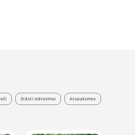
eži
Stāsti iedvesmai
Atsauksmes