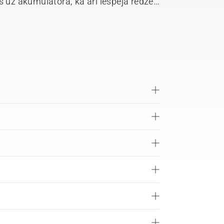
s uz akumulatora, kā arī iespēja redzēt
ieglo darba plānošanu lietotājam.
ojama, un viegli noņemamais
inot uzkabi. Noņemama atbalsta kāja,
 visas dienas garumā, samazina iespēju