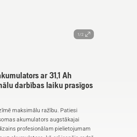
1/2
kumulators ar 31,1 Ah
mālu darbības laiku prasīgos
zīmē maksimālu ražību. Patiesi
ursomas akumulators augstākajai
 dizains profesionālam pielietojumam