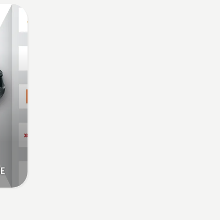
ietaupīt akumulatora uzlādi,
pļaujot zāli. Vienkārši
nospiediet savE pogu uz
trimmera, lai aktivizētu šo
režīmu.
CE