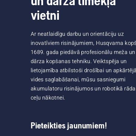
un dārza tīmekļa
vietni
Ar neatlaidīgu darbu un orientāciju uz
inovatīviem risinājumiem, Husqvarna kop
1689. gada piedāvā profesionālu meža un
dārza kopšanas tehniku. Veiktspēja un
lietojamība atbilstoši drošībai un apkārtēj
vides saglabāšanai, mūsu sasniegumi
akumulatoru risinājumos un robotikā rāda
ceļu nākotnei.
Pieteikties jaunumiem!