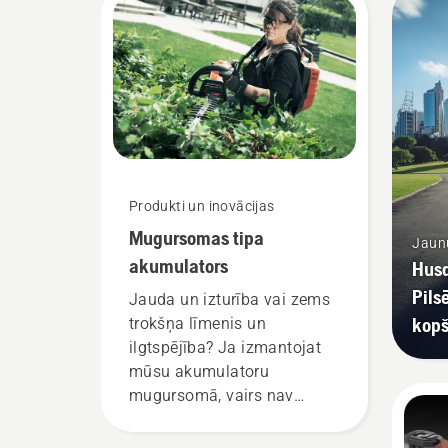
Produkti un inovācijas
Mugursomas tipa
Jaunu
akumulators
Husq
Pils
Jauda un izturība vai zems
kop
trokšņa līmenis un
ilgtspējība? Ja izmantojat
mūsu akumulatoru
mugursomā, vairs nav
jāizvēlas labākā iespēja no
visām iespējamajām. “Šis ir