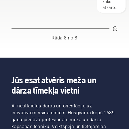
koku
pasaulē
jūsu
darbu.
ar
atzarošana
esam
drošību,
Husqvarna
novērš
rūpīgi
strādājot
krūmgriezi.
nevēlamu
atlasījuši
ar ķēdes
augšanu,
cienījamu
zāģiem.
vienlaikus
vēstnešu
veicinot
Rāda 8 no 8
grupu.
jaunu
Tā ir
augšanu.
mūsu
Bet
H komanda.
kurus
Un viņi ir
zarus
mūsu
vajadzētu
visprasīgākie
izgriezt?
Jūs esat atvēris meža un
klienti.
Kad tas
dārza tīmekļa vietni
jādara,
un kādi
rīki jums
Ar neatlaidīgu darbu un orientāciju uz
nepieciešami?
Lai
inovatīviem risinājumiem, Husqvarna kopš 1689.
palīdzētu
gada piedāvā profesionālu meža un dārza
jums
kopšanas tehniku. Veiktspēja un lietojamība
orientēties