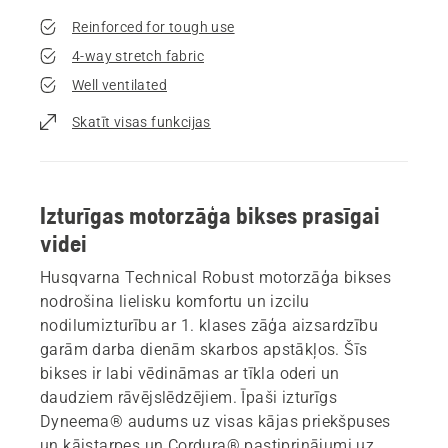
Reinforced for tough use
4-way stretch fabric
Well ventilated
Skatīt visas funkcijas
Izturīgas motorzāģa bikses prasīgai
videi
Husqvarna Technical Robust motorzāģa bikses
nodrošina lielisku komfortu un izcilu
nodilumizturību ar 1. klases zāģa aizsardzību
garām darba dienām skarbos apstākļos. Šīs
bikses ir labi vēdināmas ar tīkla oderi un
daudziem rāvējslēdzējiem. Īpaši izturīgs
Dyneema® audums uz visas kājas priekšpuses
un kājstarpes un Cordura® pastiprinājumi uz