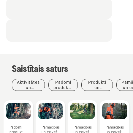
Saistītais saturs
Aktivitātes
Padomi
Produkti
Pamā
un
produktu
un
un c
pasākumi
iegādei
inovācijas
Padomi
Pamācības
Pamācības
Pamācības
produktu
un ceļveži
un ceļveži
un ceļveži