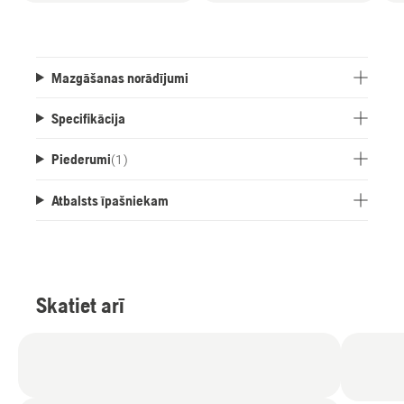
Mazgāšanas norādījumi
Specifikācija
Piederumi
(
1
)
Atbalsts īpašniekam
Skatiet arī