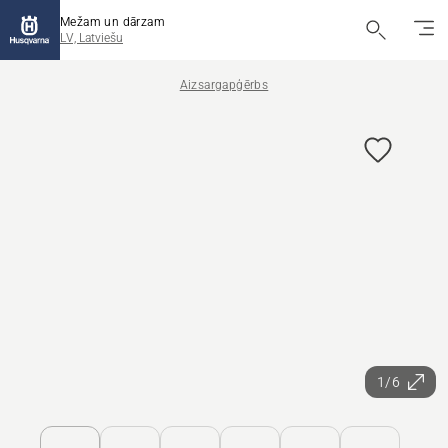
Mežam un dārzam
LV, Latviešu
Aizsargapģērbs
1/6