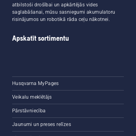
atbilstoši drošībai un apkārtējās vides
iespējās,
saglabāšanai, mūsu sasniegumi akumulatoru
mēs
esam
risinājumos un robotikā rāda ceļu nākotnei.
apkopojuši
šo
vienkāršo
Apskatīt sortimentu
ceļvedi
par koku
izzāģēšanu.
Husqvarna MyPages
Veikalu meklētājs
Pārstāvniecība
Jaunumi un preses relīzes