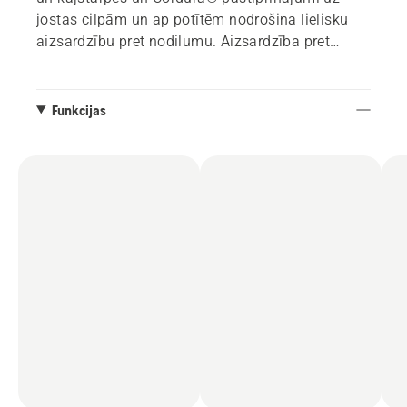
jostas cilpām un ap potītēm nodrošina lielisku
aizsardzību pret nodilumu. Aizsardzība pret
ērcēm ap potītēm un četros virzienos elastīgs
audums mugurpusē nodrošina papildu komfortu,
lai jūs darbotos visu dienu.
Funkcijas