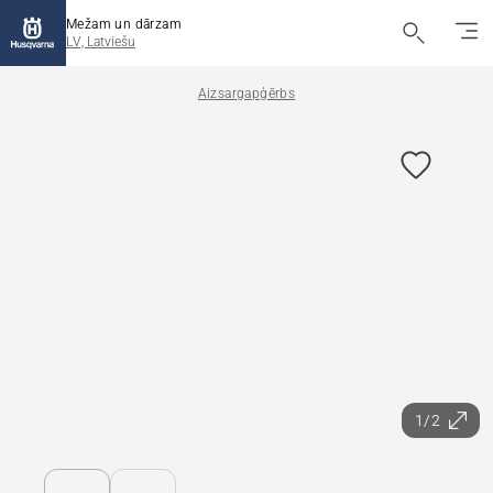
Mežam un dārzam
LV, Latviešu
Aizsargapģērbs
1/2