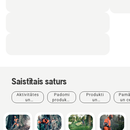
Saistītais saturs
Aktivitātes
Padomi
Produkti
Pamā
un
produktu
un
un c
pasākumi
iegādei
inovācijas