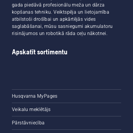
palīdzētu
gada piedāvā profesionālu meža un dārza
jums
kopšanas tehniku. Veiktspēja un lietojamība
orientēties
atbilstoši drošībai un apkārtējās vides
iespējās,
saglabāšanai, mūsu sasniegumi akumulatoru
mēs
esam
risinājumos un robotikā rāda ceļu nākotnei.
apkopojuši
šo
vienkāršo
Apskatīt sortimentu
ceļvedi
par koku
izzāģēšanu.
Husqvarna MyPages
Veikalu meklētājs
Pārstāvniecība