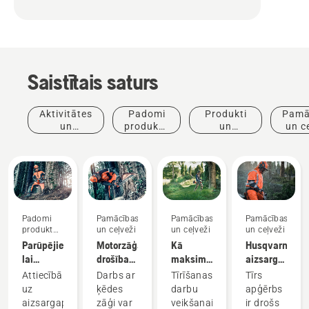
Saistītais saturs
Aktivitātes
Padomi
Produkti
Pamā
un
produktu
un
un c
pasākumi
iegādei
inovācijas
Padomi
Pamācības
Pamācības
Pamācības
produktu
un ceļveži
un ceļveži
un ceļveži
iegādei
Parūpējieties,
Motorzāģa
Kā
Husqvarna
lai
drošības
maksimāli
aizsargapģēr
instrumenti,
prasības
izmantot
tīrīšana
Attiecībā
Darbs ar
Tīrīšanas
Tīrs
kas
krūmgrieža
un
uz
ķēdes
darbu
apģērbs
nepieciešami
priekšrocības
apkope
aizsargapģērbu
zāģi var
veikšanai
ir drošs