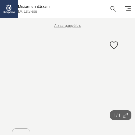
Mežam un dārzam
LV, Latviešu
Aizsargapģērbs
1/1