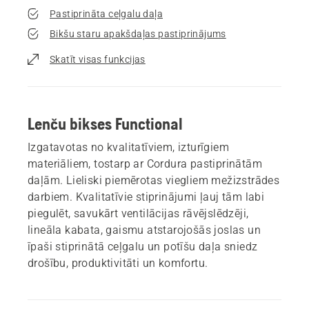
Pastiprināta ceļgalu daļa
Bikšu staru apakšdaļas pastiprinājums
Skatīt visas funkcijas
Lenču bikses Functional
Izgatavotas no kvalitatīviem, izturīgiem
materiāliem, tostarp ar Cordura pastiprinātām
daļām. Lieliski piemērotas viegliem mežizstrādes
darbiem. Kvalitatīvie stiprinājumi ļauj tām labi
piegulēt, savukārt ventilācijas rāvējslēdzēji,
lineāla kabata, gaismu atstarojošās joslas un
īpaši stiprinātā ceļgalu un potīšu daļa sniedz
drošību, produktivitāti un komfortu.