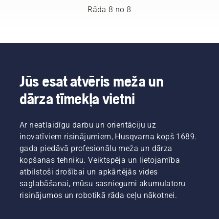
vēstnešu
veicinot
Rāda 8 no 8
grupu.
jaunu
Tā ir
augšanu.
mūsu
Bet
H komanda.
kurus
Un viņi ir
zarus
mūsu
vajadzētu
visprasīgākie
izgriezt?
Jūs esat atvēris meža un
klienti.
Kad tas
dārza tīmekļa vietni
jādara,
un kādi
rīki jums
Ar neatlaidīgu darbu un orientāciju uz
nepieciešami?
Lai
inovatīviem risinājumiem, Husqvarna kopš 1689.
palīdzētu
gada piedāvā profesionālu meža un dārza
jums
kopšanas tehniku. Veiktspēja un lietojamība
orientēties
atbilstoši drošībai un apkārtējās vides
iespējās,
saglabāšanai, mūsu sasniegumi akumulatoru
mēs
esam
risinājumos un robotikā rāda ceļu nākotnei.
apkopojuši
šo