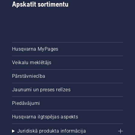
vienkāršo
Apskatīt sortimentu
ceļvedi
par koku
izzāģēšanu.
Husqvarna MyPages
Veikalu meklētājs
Pārstāvniecība
Jaunumi un preses relīzes
Piedāvājumi
Husqvarna ilgtspējas aspekts
Juridiskā produkta informācija