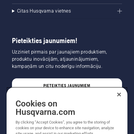
Citas Husqvarna vietnes
Pieteikties jaunumiem!
Uzziniet pirmais par jaunajiem produktiem,
produktu inovācijām, atjauninājumiem,
kampaņām un citu noderīgu informāciju.
PIETEIKTIES JAUNUMIEM
Cookies on
PROFESIONĀLIS
Husqvarna.com
By clicking “Accept Cookies”, you agree to the storing of
cookies on your device to enhance site navigation, analyze
site usage, and assist in our marketing efforts.