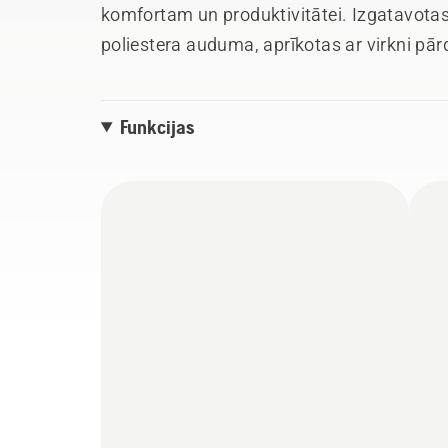
komfortam un produktivitātei. Izgatavotas 
poliestera auduma, aprīkotas ar virkni p
procesā ieliektu ceļgalu daļu un pretiezā
daļā, lielākam komfortam un veiktspējai.
Funkcijas