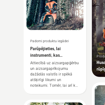
Padomi produktu iegādei
Parūpējieties, lai
instrumenti, kas
Produ
nepieciešami darba
Husq
Attiecībā uz aizsargapģērbu
uzsākšanai būtu droši un
rūpī
un aizsargaprīkojumu
silti.
dažādās valstīs ir spēkā
atšķirīgi likumi un
noteikumi. Tomēr, lai arī kur
jūs atrastos, šajā sarakstā
norādītās lietas palielinās
jūsu drošību, strādājot ar