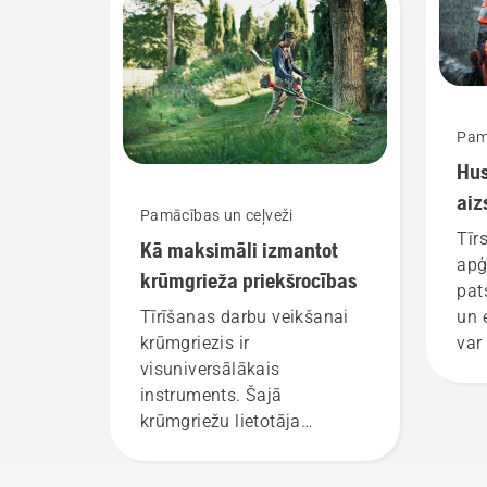
ķēdes zāģiem.
Pam
Hu
aiz
Pamācības un ceļveži
ap
Tīr
Kā maksimāli izmantot
apģ
krūmgrieža priekšrocības
pat
un 
Tīrīšanas darbu veikšanai
var
krūmgriezis ir
sam
visuniversālākais
instruments. Šajā
krūmgriežu lietotāja
rokasgrāmatā ir pieejams
saraksts ar padomiem, kā