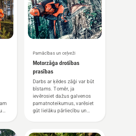
Pamācības un ceļveži
Motorzāģa drošības
prasības
Darbs ar ķēdes zāģi var būt
bīstams. Tomēr, ja
ievērosiet dažus galvenos
sam
pamatnoteikumus, varēsiet
mu
gūt lielāku pārliecību un
ūsu
pilnībā koncentrēties uz
ūsu
veicamo darbu.