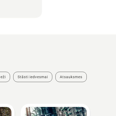
eži
Stāsti iedvesmai
Atsauksmes