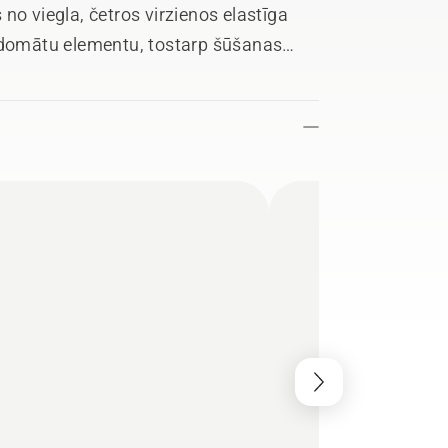
no viegla, četros virzienos elastīga
ārdomātu elementu, tostarp šūšanas
ģēšanas aizsardzību bikšu aizmugurējā