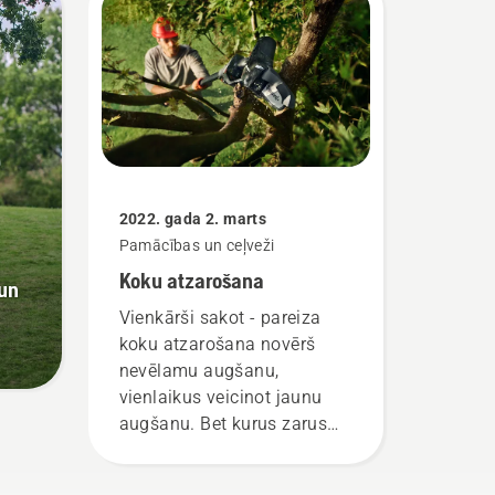
2022. gada 2. marts
Pamācības un ceļveži
Koku atzarošana
 un
Vienkārši sakot - pareiza
koku atzarošana novērš
nevēlamu augšanu,
vienlaikus veicinot jaunu
augšanu. Bet kurus zarus
vajadzētu izgriezt? Kad tas
jādara, un kādi rīki jums