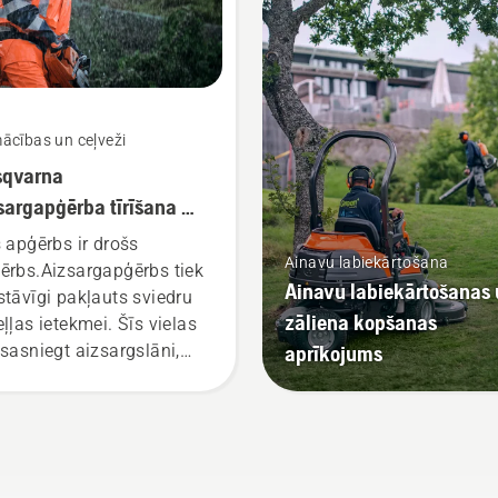
ācības un ceļveži
sqvarna
sargapģērba tīrīšana un
kope
s apģērbs ir drošs
Ainavu labiekārtošana
ērbs.Aizsargapģērbs tiek
Ainavu labiekārtošanas
stāvīgi pakļauts sviedru
zāliena kopšanas
eļļas ietekmei. Šīs vielas
 sasniegt aizsargslāni,
aprīkojums
azinot tā efektivitāti.