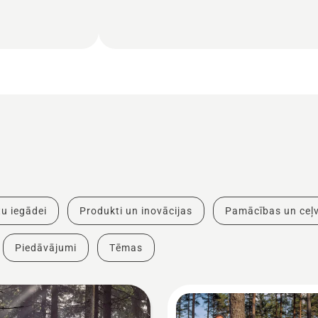
u iegādei
Produkti un inovācijas
Pamācības un ceļv
Piedāvājumi
Tēmas