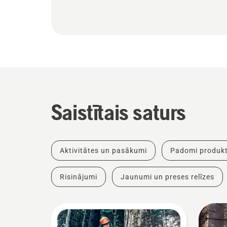
Saistītais saturs
Aktivitātes un pasākumi
Padomi produkt
Risinājumi
Jaunumi un preses relīzes