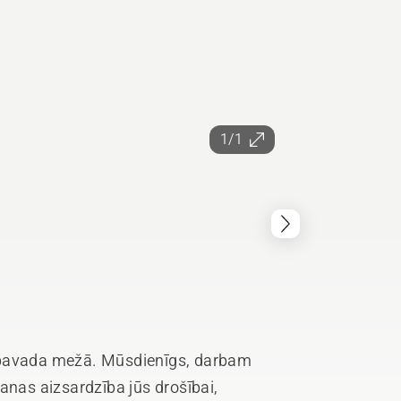
1/1
 pavada mežā. Mūsdienīgs, darbam
anas aizsardzība jūs drošībai,