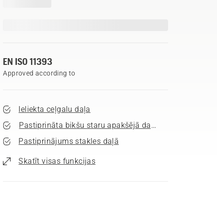
EN ISO 11393
Approved according to
Ieliekta ceļgalu daļa
Pastiprināta bikšu staru apakšējā daļa
Pastiprinājums stakles daļā
Skatīt visas funkcijas