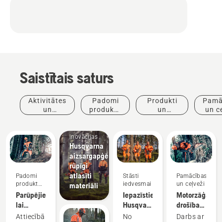
Saistītais saturs
Aktivitātes
Padomi
Produkti
Pamā
un
produktu
un
un c
Produkti
pasākumi
iegādei
inovācijas
un
inovācijas
Husqvarna
aizsargapģērbs:
rūpīgi
atlasīti
Padomi
Stāsti
Pamācības
produktu
iedvesmai
un ceļveži
materiāli
iegādei
Parūpējieties,
Iepazīstiet
Motorzāģa
lai
Husqvarna
drošības
instrumenti,
H komandu —
prasības
Attiecībā
No
Darbs ar