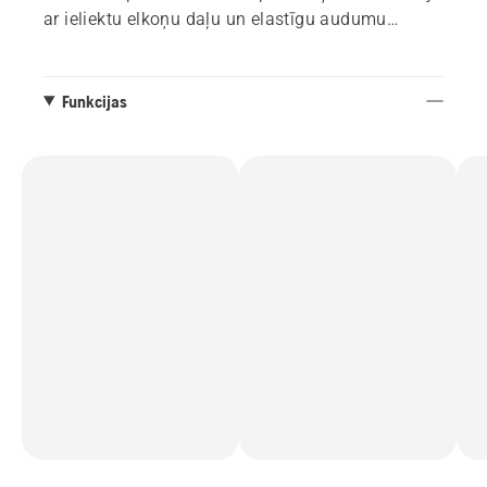
ar ieliektu elkoņu daļu un elastīgu audumu
muguras daļā, palielina kustību brīvibu. Izmēri no
XS-XXL.
Funkcijas