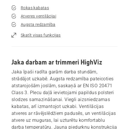
Rokas kabatas
Atveres ventilācijai
Augsta redzamība
Skatīt visas funkcijas
Jaka darbam ar trimmeri HighViz
Jaka īpaši radīta garām darba stundām,
strādājot uzkabē. Augsta redzamība pateicoties
atstarojošām joslām, saskaņā ar EN ISO 20471
Class 3. Plecu daļā ievietojami papildus polsteri
slodzes samazināšanai. Viegli aizsniedzamas
kabatas, arī izmantojot uzkabi. Ventilācijas
atveres ar rāvējslēdžiem padusēs, un ventilācijas
atvere uz muguras, lai uzturētu komfortablu
darba temperatūru. Jauna piedurkņu konstrukcija