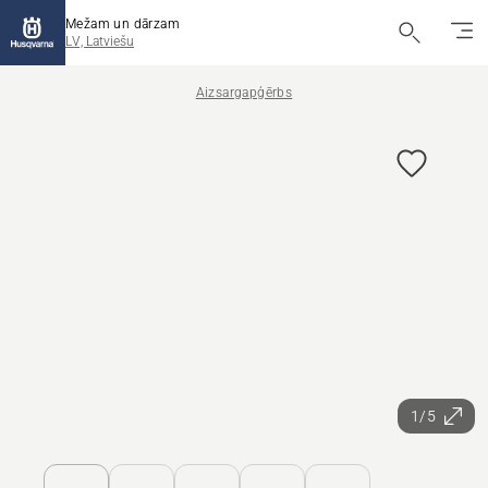
Mežam un dārzam
LV, Latviešu
Aizsargapģērbs
1/5