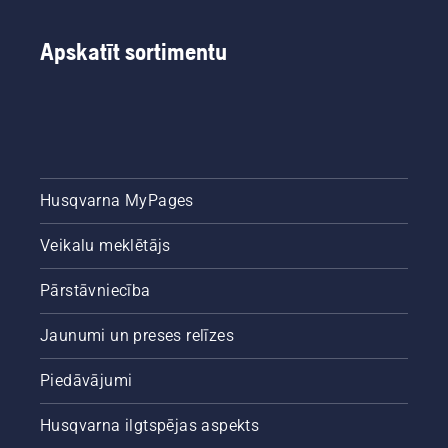
apkopojuši
šo
vienkāršo
Apskatīt sortimentu
ceļvedi
par koku
izzāģēšanu.
Husqvarna MyPages
Veikalu meklētājs
Pārstāvniecība
Jaunumi un preses relīzes
Piedāvājumi
Husqvarna ilgtspējas aspekts