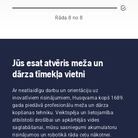
ar ķēdes
efektivitāti.
augšanu,
rokasgrāmatā
zāģiem.
vienlaikus
ir
veicinot
Rāda 8 no 8
pieejams
jaunu
saraksts
augšanu.
ar
Bet
padomiem,
kurus
kā droši
zarus
un
vajadzētu
efektīvi
izgriezt?
Jūs esat atvēris meža un
strādāt
Kad tas
ar
dārza tīmekļa vietni
jādara,
Husqvarna
un kādi
krūmgriezi.
rīki jums
Ar neatlaidīgu darbu un orientāciju uz
nepieciešami?
Lai
inovatīviem risinājumiem, Husqvarna kopš 1689.
palīdzētu
gada piedāvā profesionālu meža un dārza
jums
kopšanas tehniku. Veiktspēja un lietojamība
orientēties
atbilstoši drošībai un apkārtējās vides
iespējās,
saglabāšanai, mūsu sasniegumi akumulatoru
mēs
esam
risinājumos un robotikā rāda ceļu nākotnei.