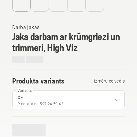
Darba jakas
Jaka darbam ar krūmgriezi un
trimmeri, High Viz
Produkta variants
Izmēru ceļvedis
Variants
XS
Produkta nr. 597 24 59‑42