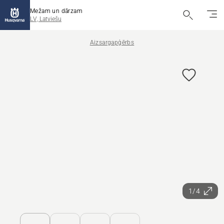
Mežam un dārzam
LV, Latviešu
Aizsargapģērbs
1/4