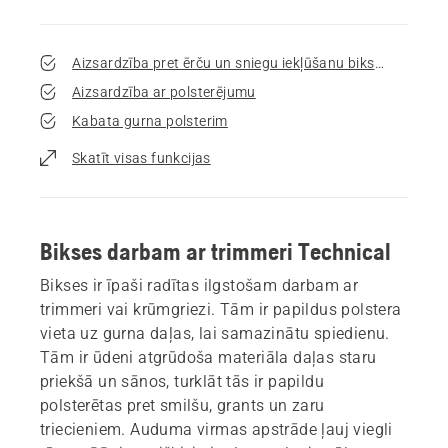
Aizsardzība pret ērču un sniegu iekļūšanu biksēs
Aizsardzība ar polsterējumu
Kabata gurna polsterim
Skatīt visas funkcijas
Bikses darbam ar trimmeri Technical
Bikses ir īpaši radītas ilgstošam darbam ar
trimmeri vai krūmgriezi. Tām ir papildus polstera
vieta uz gurna daļas, lai samazinātu spiedienu.
Tām ir ūdeni atgrūdoša materiāla daļas staru
priekšā un sānos, turklāt tās ir papildu
polsterētas pret smilšu, grants un zaru
triecieniem. Auduma virmas apstrāde ļauj viegli