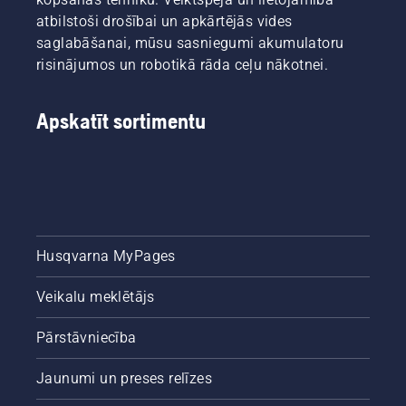
orientēties
atbilstoši drošībai un apkārtējās vides
iespējās,
saglabāšanai, mūsu sasniegumi akumulatoru
mēs
esam
risinājumos un robotikā rāda ceļu nākotnei.
apkopojuši
šo
vienkāršo
Apskatīt sortimentu
ceļvedi
par koku
izzāģēšanu.
Husqvarna MyPages
Veikalu meklētājs
Pārstāvniecība
Jaunumi un preses relīzes