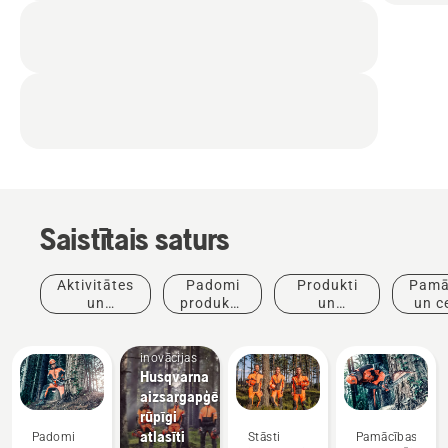
Saistītais saturs
Aktivitātes
Padomi
Produkti
Pamā
un
produktu
un
un c
Produkti
pasākumi
iegādei
inovācijas
un
inovācijas
Husqvarna
aizsargapģērbs:
rūpīgi
atlasīti
Padomi
Stāsti
Pamācības