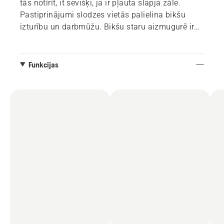
tās notīrīt, it sevišķi, ja ir pļauta slapja zāle.
Pastiprinājumi slodzes vietās palielina bikšu
izturību un darbmūžu. Bikšu staru aizmugurē ir
vetilācijas rāvējslēdži, lai uzturētu komfortablu
temperatūru. Augstākai kustību brīvībai ceļgalu
daļa ir šūta ieliektā formā.
Funkcijas