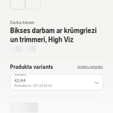
Darba bikses
Bikses darbam ar krūmgriezi
un trimmeri, High Viz
Produkta variants
Izmēru ceļvedis
Variants
42/44
Produkta nr. 597 24 62‑42