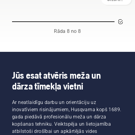
Šajā
drošību,
samazinot
novērš
krūmgriežu
strādājot
tā
nevēlamu
lietotāja
ar ķēdes
efektivitāti.
augšanu,
rokasgrāmatā
zāģiem.
vienlaikus
ir
veicinot
Rāda 8 no 8
pieejams
jaunu
saraksts
augšanu.
ar
Bet
padomiem,
kurus
kā droši
zarus
un
vajadzētu
efektīvi
izgriezt?
Jūs esat atvēris meža un
strādāt
Kad tas
ar
dārza tīmekļa vietni
jādara,
Husqvarna
un kādi
krūmgriezi.
rīki jums
Ar neatlaidīgu darbu un orientāciju uz
nepieciešami?
Lai
inovatīviem risinājumiem, Husqvarna kopš 1689.
palīdzētu
gada piedāvā profesionālu meža un dārza
jums
kopšanas tehniku. Veiktspēja un lietojamība
orientēties
atbilstoši drošībai un apkārtējās vides
iespējās,