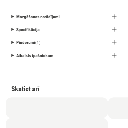
Mazgāšanas norādījumi
Specifikācija
Piederumi
(
1
)
Atbalsts īpašniekam
Skatiet arī