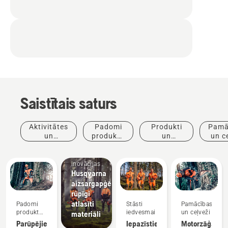
Saistītais saturs
Aktivitātes
Padomi
Produkti
Pamā
un
produktu
un
un c
Produkti
pasākumi
iegādei
inovācijas
un
inovācijas
Husqvarna
aizsargapģērbs:
rūpīgi
atlasīti
Padomi
Stāsti
Pamācības
produktu
iedvesmai
un ceļveži
materiāli
iegādei
Parūpējieties,
Iepazīstiet
Motorzāģa