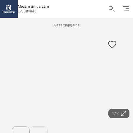
Mežam un dārzam
LV, Latviešu
Aizsargapģērbs
1/2