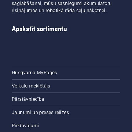
saglabāšanai, mūsu sasniegumi akumulatoru
mēs
esam
risinājumos un robotikā rāda ceļu nākotnei.
apkopojuši
šo
vienkāršo
Apskatīt sortimentu
ceļvedi
par koku
izzāģēšanu.
Husqvarna MyPages
Veikalu meklētājs
Pārstāvniecība
Jaunumi un preses relīzes
Piedāvājumi