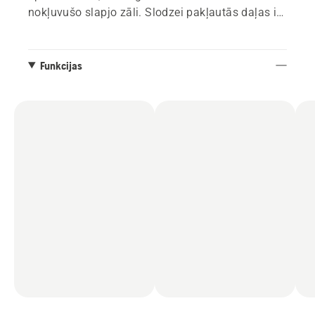
nokļuvušo slapjo zāli. Slodzei pakļautās daļas ir
pastiprinātas, lai palielinātu bikšu darbmūžu.
Ventilācijas atveres staru aizmugurē, lai
nodrošinātu komfortablu darba temperatūru.
Funkcijas
Ergonomiski, rūpnieciski ieliektas ceļgalu daļas.