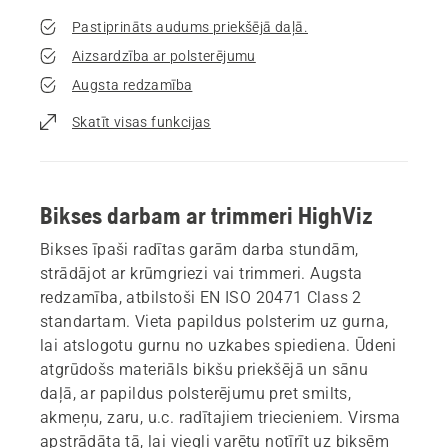
Pastiprināts audums priekšējā daļā.
Aizsardzība ar polsterējumu
Augsta redzamība
Skatīt visas funkcijas
Bikses darbam ar trimmeri HighViz
Bikses īpaši radītas garām darba stundām,
strādājot ar krūmgriezi vai trimmeri. Augsta
redzamība, atbilstoši EN ISO 20471 Class 2
standartam. Vieta papildus polsterim uz gurna,
lai atslogotu gurnu no uzkabes spiediena. Ūdeni
atgrūdošs materiāls bikšu priekšējā un sānu
daļā, ar papildus polsterējumu pret smilts,
akmeņu, zaru, u.c. radītajiem triecieniem. Virsma
apstrādāta tā, lai viegli varētu notīrīt uz biksēm