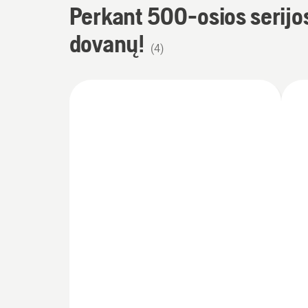
Perkant 500-osios serijo
dovanų!
(
4
)