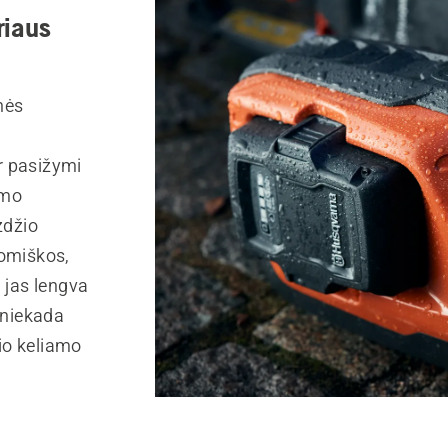
riaus
nės
r pasižymi
imo
zdžio
nomiškos,
 jas lengva
 niekada
lio keliamo