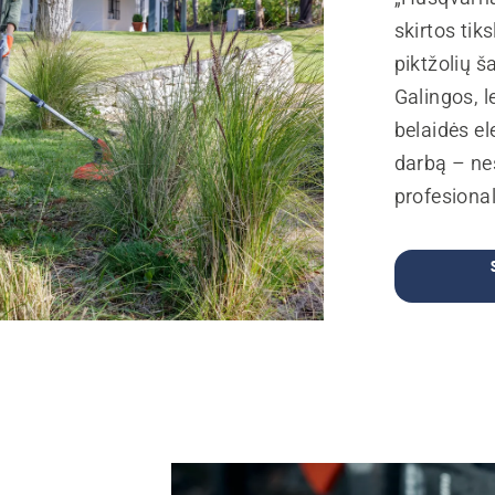
skirtos tik
piktžolių š
Galingos, 
belaidės el
darbą – ne
profesional