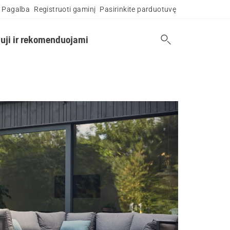
Pagalba
Registruoti gaminį
Pasirinkite parduotuvę
uji ir rekomenduojami