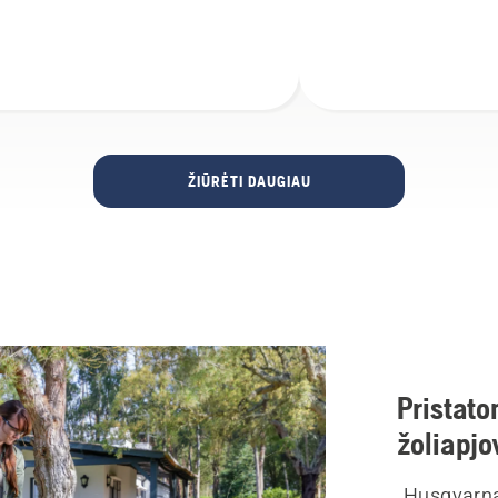
ŽIŪRĖTI DAUGIAU
Pristato
žoliapjo
„Husqvarna“