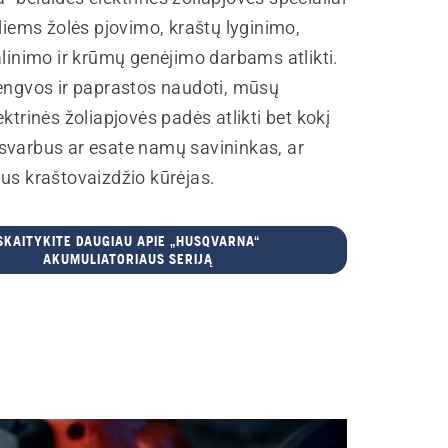
sliems žolės pjovimo, kraštų lyginimo,
alinimo ir krūmų genėjimo darbams atlikti.
lengvos ir paprastos naudoti, mūsų
ektrinės žoliapjovės padės atlikti bet kokį
svarbus ar esate namų savininkas, ar
us kraštovaizdžio kūrėjas.
SKAITYKITE DAUGIAU APIE „HUSQVARNA“
AKUMULIATORIAUS SERIJĄ