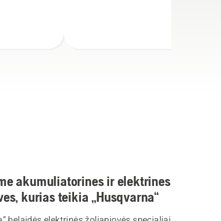
me akumuliatorines ir elektrines
ves, kurias teikia „Husqvarna“
 belaidės elektrinės žoliapjovės specialiai