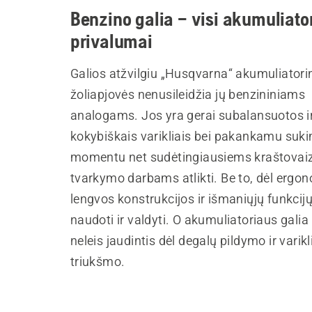
Benzino galia – visi akumuliato
privalumai
Galios atžvilgiu „Husqvarna“ akumuliatori
žoliapjovės nenusileidžia jų benzininiams
analogams. Jos yra gerai subalansuotos i
kokybiškais varikliais bei pakankamu suk
momentu net sudėtingiausiems kraštovai
tvarkymo darbams atlikti. Be to, dėl ergo
lengvos konstrukcijos ir išmaniųjų funkcijų
naudoti ir valdyti. O akumuliatoriaus galia
neleis jaudintis dėl degalų pildymo ir varik
triukšmo.