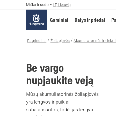
Miško ir sodo
–
LT, Lietuvių
Gaminiai
Dalys ir priedai
Pa
Pagrindinis
Žoliapjovės
Akumuliatorinės ir elektr
Be vargo
nupjaukite veją
Mūsų akumuliatorinės žoliapjovės
yra lengvos ir puikiai
subalansuotos, todėl jas lengva