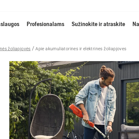
slaugos
Profesionalams
Sužinokite ir atraskite
Na
inės žoliapjovės
Apie akumuliatorines ir elektrines žoliapjoves