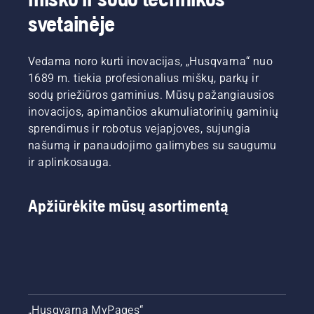
paprastus
mūsų
pirmiausia
išjunkite
vejos
svetainėje
patarimus,
peržiūrėkite
oro
priežiūros
kurių
pagrindinius
sklendę
rudenį
turėtumėte
musu
ir dar
patarimus,
Vedama noro kurti inovacijas, „Husqvarna“ nuo
laikytis
patarimus,
kartą
kad
1689 m. tiekia profesionalius miškų, parkų ir
visą
kurių
patraukite
galėtumėte
sodų priežiūros gaminius. Mūsų pažangiausios
sezoną,
turėtumėte
starterio
paruošti
kad veja
laikytis
lynelį, kol
inovacijos, apimančios akumuliatorinių gaminių
dirvą
atrodytų
visą
variklis
vejai,
sprendimus ir robotus vejapjoves, sujungia
žalia ir
sezoną,
užsives.
kuri
našumą ir panaudojimo galimybes su saugumu
vešli.
kad veja
Galiausiai
ateinančiais
ir aplinkosauga.
atrodytų
pasukite
metais
žalia ir
variklį,
atrodys
vešli.
kad
tobulai.
Apžiūrėkite mūsų asortimentą
pasiektumėte
Prieš
normalias
kibdami i
apsukas.
darbus,
pirmiausia
peržiūrėkite
pagrindinius
mūsų
„Husqvarna MyPages“
patarimus,