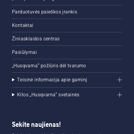
kurių
turėtumėte
Parduotuvės paieškos įrankis
laikytis
visą
Kontaktai
sezoną,
kad veja
Žiniasklaidos centras
atrodytų
žalia ir
Pasiūlymai
vešli.
„Husqvarna“ požiūris dėl tvarumo
Teisinė informacija apie gaminį
Kitos „Husqvarna“ svetainės
Sekite naujienas!