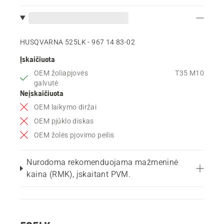
HUSQVARNA 525LK - 967 14 83‑02
Įskaičiuota
OEM žoliapjovės
T35 M10
galvutė
Neįskaičiuota
OEM laikymo diržai
OEM pjūklo diskas
OEM žolės pjovimo peilis
Nurodoma rekomenduojama mažmeninė
kaina (RMK), įskaitant PVM.