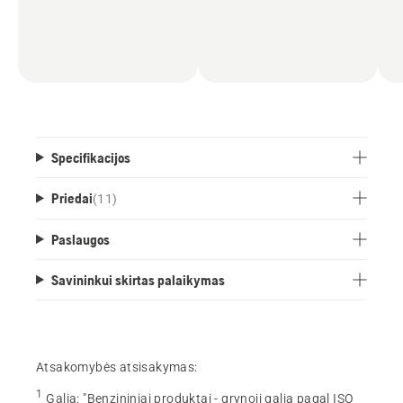
Specifikacijos
Priedai
(
11
)
Paslaugos
Savininkui skirtas palaikymas
Atsakomybės atsisakymas:
1
Galia
:
"Benzininiai produktai - grynoji galia pagal ISO