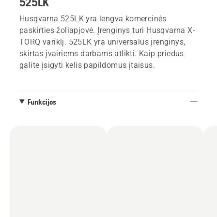
525LK
Husqvarna 525LK yra lengva komercinės
paskirties žoliapjovė. Įrenginys turi Husqvarna X-
TORQ variklį. 525LK yra universalus įrenginys,
skirtas įvairiems darbams atlikti. Kaip priedus
galite įsigyti kelis papildomus įtaisus.
Funkcijos