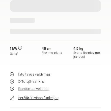
1 kW
46 cm
4,5 kg
Pjovimo plotis
Svoris (be pjovimo
1
Galia
įrangos)
Intuityvus valdymas
X-Torq® variklis
Išardomas velenas
Peržiūrėti visas funkcijas