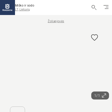
Miško ir sodo
LT, Lietuvių
Žoliapjovės
1/1