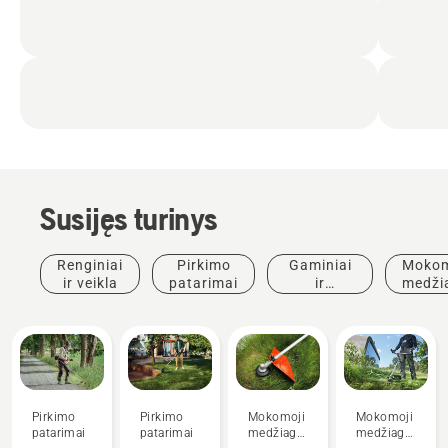
Susijęs turinys
Renginiai
Pirkimo
Gaminiai
Mokom
ir veikla
patarimai
ir
medži
inovacijos
ir
vado
Pirkimo
Pirkimo
Mokomoji
Mokomoji
patarimai
patarimai
medžiaga
medžiaga