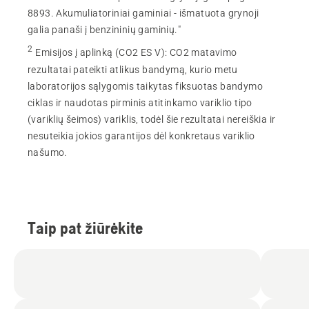
8893. Akumuliatoriniai gaminiai - išmatuota grynoji
galia panaši į benzininių gaminių."
2
Emisijos į aplinką (CO2 ES V)
:
CO2 matavimo
rezultatai pateikti atlikus bandymą, kurio metu
laboratorijos sąlygomis taikytas fiksuotas bandymo
ciklas ir naudotas pirminis atitinkamo variklio tipo
(variklių šeimos) variklis, todėl šie rezultatai nereiškia ir
nesuteikia jokios garantijos dėl konkretaus variklio
našumo.
Taip pat žiūrėkite