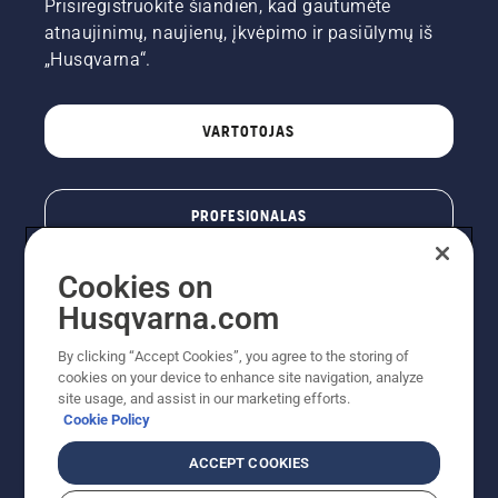
Prisiregistruokite šiandien, kad gautumėte
atnaujinimų, naujienų, įkvėpimo ir pasiūlymų iš
„Husqvarna“.
VARTOTOJAS
PROFESIONALAS
Cookies on
Husqvarna.com
By clicking “Accept Cookies”, you agree to the storing of
cookies on your device to enhance site navigation, analyze
site usage, and assist in our marketing efforts.
Cookie Policy
© „Husqvarna AB“ (leid). Visos teisės priklauso autoriui.
ACCEPT COOKIES
Nurodoma rekomenduojama mažmeninė kaina (RMK),
įskaitant PVM. RMK yra kaina, už kurią gamintojas