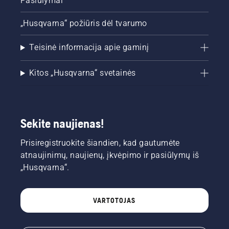
Pasiūlymai
„Husqvarna“ požiūris dėl tvarumo
Teisinė informacija apie gaminį
Kitos „Husqvarna“ svetainės
Sekite naujienas!
Prisiregistruokite šiandien, kad gautumėte
atnaujinimų, naujienų, įkvėpimo ir pasiūlymų iš
„Husqvarna“.
VARTOTOJAS