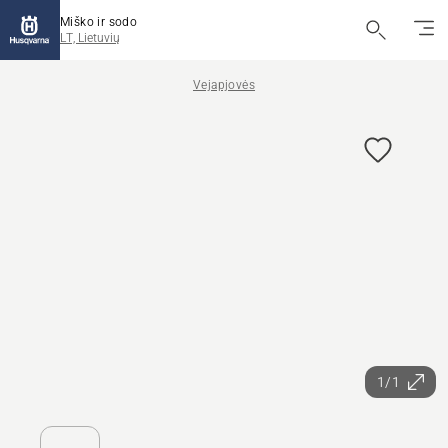
Miško ir sodo
LT, Lietuvių
Vejapjovės
1/1