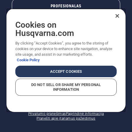
PROFESIONALAS
Cookies on
Husqvarna.com
By clicking “Accept Cookies”, you agree to the storing of
cookies on your device to enhance site navigation, analyze
site usage, and assist in our marketing efforts.
Cookie Policy
© „Husqvarna AB“ (leid). Visos teisės priklauso autoriui.
ACCEPT COOKIES
Nurodoma rekomenduojama mažmeninė kaina (RMK),
įskaitant PVM. RMK yra kaina, už kurią gamintojas
DO NOT SELL OR SHARE MY PERSONAL
rekomenduoja pardavėjui parduoti prekę. UAB
INFORMATION
"Husqvarna Lietuva" prekių vartotojams neparduoda,
todėl faktines kainas nustato pardavėjai prekybos
vietose.
Slapukų politika – ES/EEE
Naudojimo sąlygos
Privatumo pranešimas
Pagrindinė informacija
Pranešti apie įtariamus pažeidimus