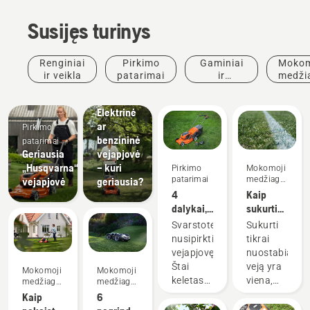
Susijęs turinys
Renginiai
Pirkimo
Gaminiai
Mokom
ir veikla
patarimai
ir
medži
inovacijos
ir
vado
Elektrinė
ar
Pirkimo
benzininė
patarimai
Geriausia
vejapjovė
„Husqvarna“
– kuri
Pirkimo
Mokomoji
patarimai
medžiaga
vejapjovė
geriausia?
ir vadovai
4
Kaip
dalykai, į
sukurti
kuriuos
tobulą
Svarstote
Sukurti
reikia
aikštę
nusipirkti
tikrai
atsižvelgti
vejapjovę?
nuostabią
perkant
Štai
veją yra
Mokomoji
Mokomoji
vejapjovę
keletas
viena,
medžiaga
medžiaga
ir vadovai
ir vadovai
dalykų,
bet kaip
Kaip
6
kurie
užtikrinate,