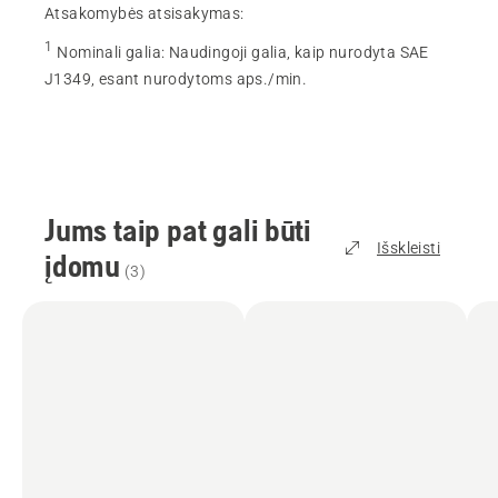
Atsakomybės atsisakymas:
1
Nominali galia
:
Naudingoji galia, kaip nurodyta SAE
J1349, esant nurodytoms aps./min.
Jums taip pat gali būti
Išskleisti
įdomu
(
3
)