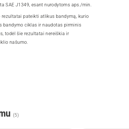
yta SAE J1349, esant nurodytoms aps./min.
ezultatai pateikti atlikus bandymą, kurio
as bandymo ciklas ir naudotas pirminis
s, todėl šie rezultatai nereiškia ir
riklio našumo.
omu
(
5
)