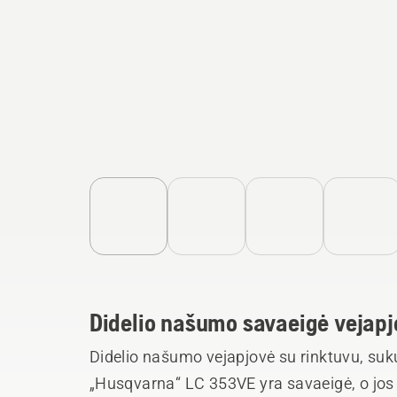
Didelio našumo savaeigė vejapjo
Didelio našumo vejapjovė su rinktuvu, suku
„Husqvarna“ LC 353VE yra savaeigė, o jos 