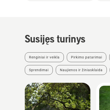
Susijęs turinys
Renginiai ir veikla
Pirkimo patarimai
Sprendimai
Naujienos ir žiniasklaida