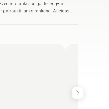
užvedimo funkcijos galite lengvai
ir patraukti lanko rankeną. Atleidus
ėte apsaugoti nuo netyčinio paleidimo.
imo aukščio reguliavimas ir lengvai