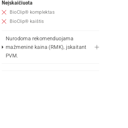
Neįskaičiuota
BioClip® komplektas
BioClip® kaištis
Nurodoma rekomenduojama
mažmeninė kaina (RMK), įskaitant
PVM.