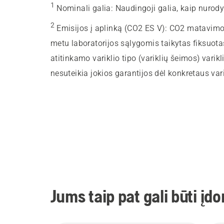
1
Nominali galia
:
Naudingoji galia, kaip nurod
2
Emisijos į aplinką (CO2 ES V)
:
CO2 matavimo r
metu laboratorijos sąlygomis taikytas fiksuot
atitinkamo variklio tipo (variklių šeimos) varikli
nesuteikia jokios garantijos dėl konkretaus va
Jums taip pat gali būti įd