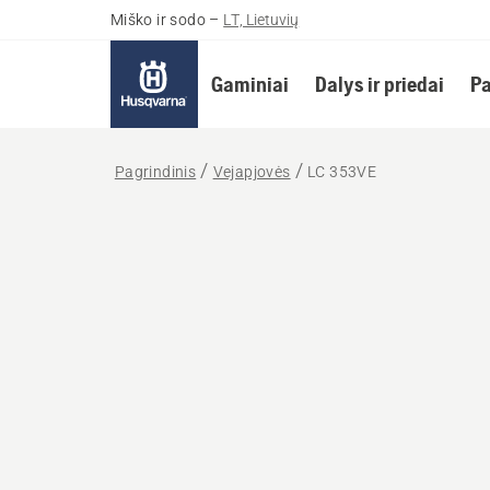
Miško ir sodo
–
LT, Lietuvių
Gaminiai
Dalys ir priedai
Pa
Pagrindinis
Vejapjovės
LC 353VE