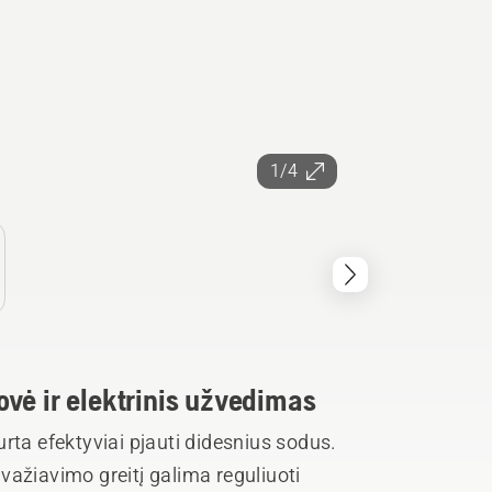
1/4
vė ir elektrinis užvedimas
rta efektyviai pjauti didesnius sodus.
važiavimo greitį galima reguliuoti