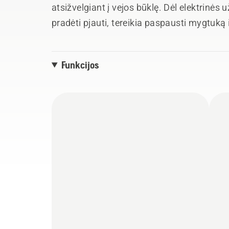
atsižvelgiant į vejos būklę. Dėl elektrinės 
pradėti pjauti, tereikia paspausti mygtuką 
lanko rankeną variklis sustoja, kad būtum
Patogų naudojimą užtikrina centrinis pjov
Funkcijos
pasiekiami valdikliai.